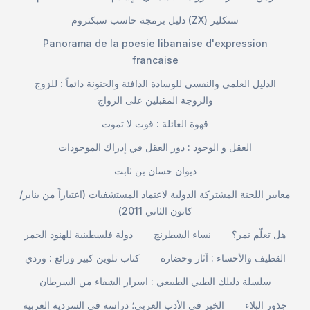
دليل برمجة حاسب سبكتروم (ZX) سنكلير
Panorama de la poesie libanaise d'expression
francaise
الدليل العلمي والنفسي للوسادة الدافئة والحنونة دائماً : للزوج
والزوجة المقبلين على الزواج
قهوة العائلة : قوت لا تموت
العقل و الوجود : دور العقل في إدراك الموجودات
ديوان حسان بن ثابت
معايير اللجنة المشتركة الدولية لاعتماد المستشفيات (اعتباراً من يناير/
كانون الثاني 2011)
هل تعلّم نمر؟
نساء الشطرنج
دولة فلسطينية للهنود الحمر
القطيف والأحساء : آثار وحضارة
كتاب تلوين كبير ورائع : وردي
سلسلة دليلك الطبي الطبيعي : اسرار الشفاء من السرطان
جذور البلاء
الخبر في الأدب العربي؛ دراسة في السردية العربية