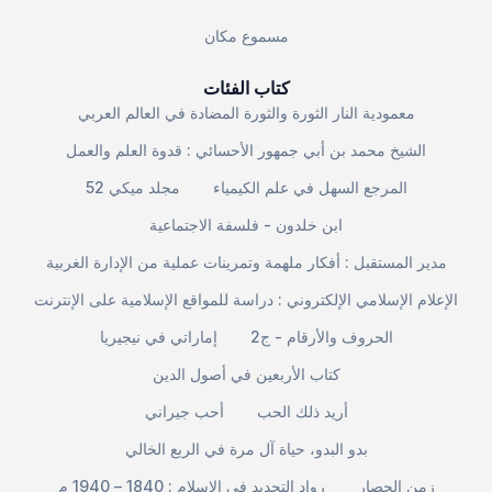
مسموع مكان
كتاب الفئات
معمودية النار الثورة والثورة المضادة في العالم العربي
الشيخ محمد بن أبي جمهور الأحسائي : قدوة العلم والعمل
المرجع السهل في علم الكيمياء
مجلد ميكي 52
ابن خلدون - فلسفة الاجتماعية
مدير المستقبل : أفكار ملهمة وتمرينات عملية من الإدارة الغربية
الإعلام الإسلامي الإلكتروني : دراسة للمواقع الإسلامية على الإنترنت
الحروف والأرقام - ج2
إماراتي في نيجيريا
كتاب الأربعين في أصول الدين
أريد ذلك الحب
أحب جيراني
بدو البدو، حياة آل مرة في الربع الخالي
زمن الحصار
رواد التجديد في الإسلام : 1840 – 1940 م