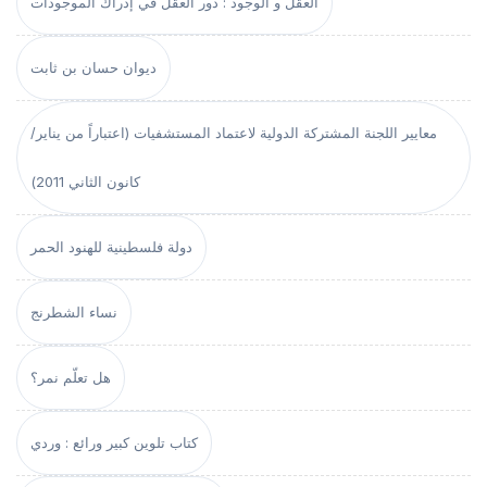
العقل و الوجود : دور العقل في إدراك الموجودات
ديوان حسان بن ثابت
معايير اللجنة المشتركة الدولية لاعتماد المستشفيات (اعتباراً من يناير/
كانون الثاني 2011)
دولة فلسطينية للهنود الحمر
نساء الشطرنج
هل تعلّم نمر؟
كتاب تلوين كبير ورائع : وردي