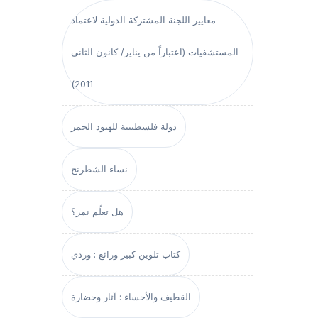
معايير اللجنة المشتركة الدولية لاعتماد
المستشفيات (اعتباراً من يناير/ كانون الثاني
2011)
دولة فلسطينية للهنود الحمر
نساء الشطرنج
هل تعلّم نمر؟
كتاب تلوين كبير ورائع : وردي
القطيف والأحساء : آثار وحضارة