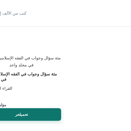
كتب من الألف إل
في م
القراء 
مؤلف
تحميلحر