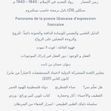
زمن الحصار
رواد التجديد في الإسلام : 1840 – 1940 م
دليل برمجة حاسب سبكتروم (ZX) سنكلير
Panorama de la poesie libanaise d'expression
francaise
الدليل العلمي والنفسي للوسادة الدافئة والحنونة دائماً : للزوج
والزوجة المقبلين على الزواج
قهوة العائلة : قوت لا تموت
العقل و الوجود : دور العقل في إدراك الموجودات
ديوان حسان بن ثابت
معايير اللجنة المشتركة الدولية لاعتماد المستشفيات (اعتباراً من يناير/
كانون الثاني 2011)
هل تعلّم نمر؟
نساء الشطرنج
دولة فلسطينية للهنود الحمر
القطيف والأحساء : آثار وحضارة
كتاب تلوين كبير ورائع : وردي
سلسلة دليلك الطبي الطبيعي : اسرار الشفاء من السرطان