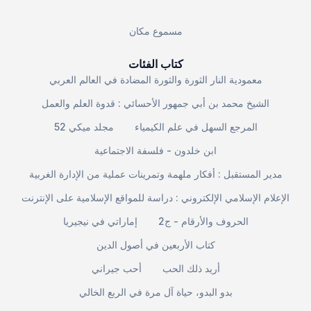
مسموع مكان
كتاب الفئات
معمودية النار الثورة والثورة المضادة في العالم العربي
الشيخ محمد بن أبي جمهور الأحسائي : قدوة العلم والعمل
المرجع السهل في علم الكيمياء
مجلد ميكي 52
ابن خلدون - فلسفة الاجتماعية
مدير المستقبل : أفكار ملهمة وتمرينات عملية من الإدارة الغربية
الإعلام الإسلامي الإلكتروني : دراسة للمواقع الإسلامية على الإنترنت
الحروف والأرقام - ج2
إماراتي في نيجيريا
كتاب الأربعين في أصول الدين
أريد ذلك الحب
أحب جيراني
بدو البدو، حياة آل مرة في الربع الخالي