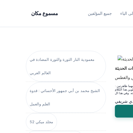
ى الياء
جميع المؤلفين
مسموع مكان
معمودية النار الثورة والثورة المضادة في
نيات الحديثة
العالم العربي
 والغطس
: يعالج هذا الكتاب ظاهرتي النّبر والتّنغيم بوصفهما ظاهرتين
لوين هذا الكلام
الشيخ محمد بن أبي جمهور الأحسائي : قدوة
دي شريفي
العلم والعمل
مجلد ميكي 52