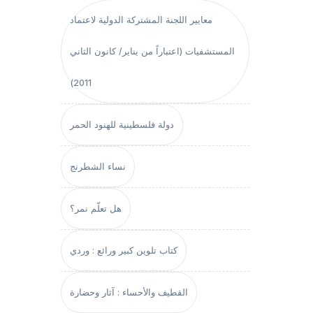
معايير اللجنة المشتركة الدولية لاعتماد
المستشفيات (اعتباراً من يناير/ كانون الثاني
2011)
دولة فلسطينية للهنود الحمر
نساء الشطرنج
هل تعلّم نمر؟
كتاب تلوين كبير ورائع : وردي
القطيف والأحساء : آثار وحضارة