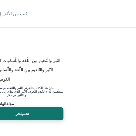
كتب من الألف إل
النّبر والتّنغيم بين اللّغة واللّسا
الغوص
متعلّقتين بأداء الكلام اللّغوي، الأمر الذي يؤدّي إلى ت
والتّأثير في دلال. . . ته. وفي هذا ال...
مؤلف
الها
تحميلحر