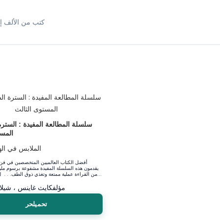
كتب من الألف إل
سلسلة المطالعة المفيدة : السترة
المست
الملابس في اله
أفضل الكتاب العالميين المتخصصين في فن 
يقدمون هذه السلسلة المفيدة مشفوعة برسوم ملو
من القراءة عملية ممتعة وتغذي ذوق الطف. . . ل كما تنمي مها...
مؤلف
كايث غاينس ، شيلا
تحميلحر