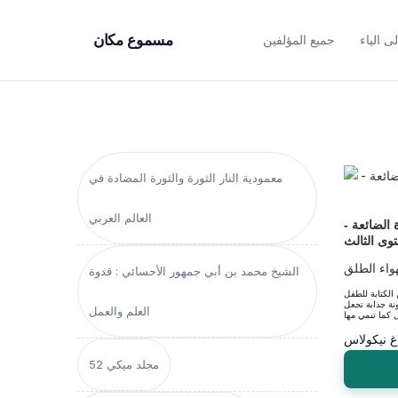
ى الياء
جميع المؤلفين
مسموع مكان
معمودية النار الثورة والثورة المضادة في
العالم العربي
 الضائعة -
وى الثالث
واء الطلق
الشيخ محمد بن أبي جمهور الأحسائي : قدوة
الكتابة للطفل
نة جذابة تجعل
العلم والعمل
غ نيكولاس
مجلد ميكي 52