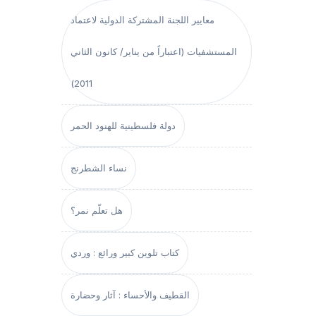
معايير اللجنة المشتركة الدولية لاعتماد
المستشفيات (اعتباراً من يناير/ كانون الثاني
2011)
دولة فلسطينية للهنود الحمر
نساء الشطرنج
هل تعلّم نمر؟
كتاب تلوين كبير ورائع : وردي
القطيف والأحساء : آثار وحضارة