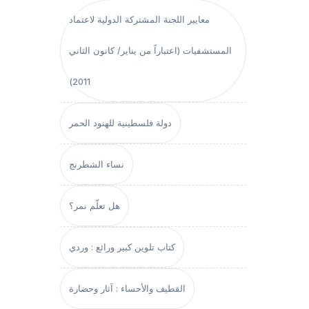
معايير اللجنة المشتركة الدولية لاعتماد
المستشفيات (اعتباراً من يناير/ كانون الثاني
2011)
دولة فلسطينية للهنود الحمر
نساء الشطرنج
هل تعلّم نمر؟
كتاب تلوين كبير ورائع : وردي
القطيف والأحساء : آثار وحضارة