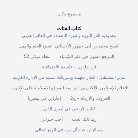
مسموع مكان
كتاب الفئات
معمودية النار الثورة والثورة المضادة في العالم العربي
الشيخ محمد بن أبي جمهور الأحسائي : قدوة العلم والعمل
المرجع السهل في علم الكيمياء
مجلد ميكي 52
ابن خلدون - فلسفة الاجتماعية
مدير المستقبل : أفكار ملهمة وتمرينات عملية من الإدارة الغربية
الإعلام الإسلامي الإلكتروني : دراسة للمواقع الإسلامية على الإنترنت
الحروف والأرقام - ج2
إماراتي في نيجيريا
كتاب الأربعين في أصول الدين
أريد ذلك الحب
أحب جيراني
بدو البدو، حياة آل مرة في الربع الخالي