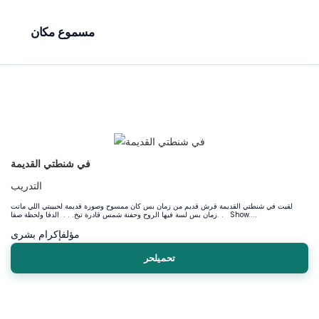
مسموع مكان
في شنطتي القديمة
التدريب
لقيت في شنطتي القديمة قرش قديم من زمان بس كان ممسوح وصورة قديمة لحبيبتي اللي ماتت
زمان بس لسة فيها الروح وحفنة شمس قادرة تبخ. . . الدفا ولحظة صفا. . Show....
مؤلف
إكرام بشرى
تحميلحر