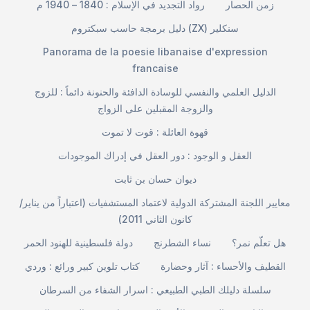
زمن الحصار
رواد التجديد في الإسلام : 1840 – 1940 م
دليل برمجة حاسب سبكتروم (ZX) سنكلير
Panorama de la poesie libanaise d'expression
francaise
الدليل العلمي والنفسي للوسادة الدافئة والحنونة دائماً : للزوج
والزوجة المقبلين على الزواج
قهوة العائلة : قوت لا تموت
العقل و الوجود : دور العقل في إدراك الموجودات
ديوان حسان بن ثابت
معايير اللجنة المشتركة الدولية لاعتماد المستشفيات (اعتباراً من يناير/
كانون الثاني 2011)
هل تعلّم نمر؟
نساء الشطرنج
دولة فلسطينية للهنود الحمر
القطيف والأحساء : آثار وحضارة
كتاب تلوين كبير ورائع : وردي
سلسلة دليلك الطبي الطبيعي : اسرار الشفاء من السرطان