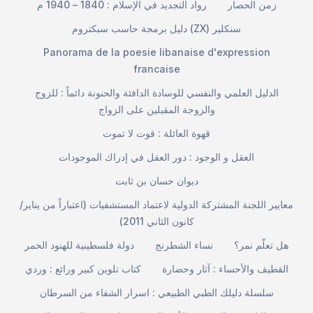
زمن الحصار
رواد التجديد في الإسلام : 1840 – 1940 م
دليل برمجة حاسب سبكتروم (ZX) سنكلير
Panorama de la poesie libanaise d'expression
francaise
الدليل العلمي والنفسي للوسادة الدافئة والحنونة دائماً : للزوج
والزوجة المقبلين على الزواج
قهوة العائلة : قوت لا تموت
العقل و الوجود : دور العقل في إدراك الموجودات
ديوان حسان بن ثابت
معايير اللجنة المشتركة الدولية لاعتماد المستشفيات (اعتباراً من يناير/
كانون الثاني 2011)
هل تعلّم نمر؟
نساء الشطرنج
دولة فلسطينية للهنود الحمر
القطيف والأحساء : آثار وحضارة
كتاب تلوين كبير ورائع : وردي
سلسلة دليلك الطبي الطبيعي : اسرار الشفاء من السرطان