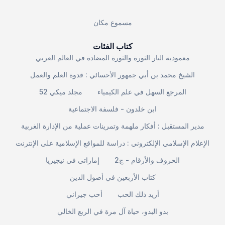
مسموع مكان
كتاب الفئات
معمودية النار الثورة والثورة المضادة في العالم العربي
الشيخ محمد بن أبي جمهور الأحسائي : قدوة العلم والعمل
المرجع السهل في علم الكيمياء
مجلد ميكي 52
ابن خلدون - فلسفة الاجتماعية
مدير المستقبل : أفكار ملهمة وتمرينات عملية من الإدارة الغربية
الإعلام الإسلامي الإلكتروني : دراسة للمواقع الإسلامية على الإنترنت
الحروف والأرقام - ج2
إماراتي في نيجيريا
كتاب الأربعين في أصول الدين
أريد ذلك الحب
أحب جيراني
بدو البدو، حياة آل مرة في الربع الخالي