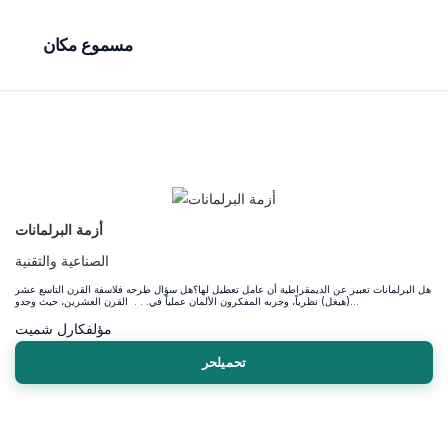
مسموع مكان
أزمة البرلمانات
الصناعية والتقنية
هل البرلمانات تعبير عن الديمقراطية أن عامل تعطيل لها؟هل سؤال طرحه فلاسفة القرن التاسع عشر
(هيغل) نظرياً، وجربه المفكرون الألمان عملياً في. . . القرن العشرين، حيث وجدو...
مؤلف
كارل شميت
تحميلحر