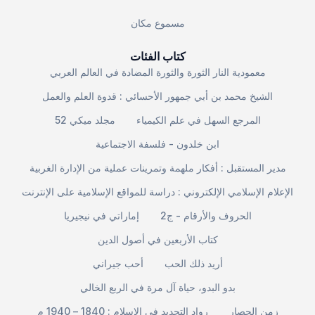
مسموع مكان
كتاب الفئات
معمودية النار الثورة والثورة المضادة في العالم العربي
الشيخ محمد بن أبي جمهور الأحسائي : قدوة العلم والعمل
المرجع السهل في علم الكيمياء
مجلد ميكي 52
ابن خلدون - فلسفة الاجتماعية
مدير المستقبل : أفكار ملهمة وتمرينات عملية من الإدارة الغربية
الإعلام الإسلامي الإلكتروني : دراسة للمواقع الإسلامية على الإنترنت
الحروف والأرقام - ج2
إماراتي في نيجيريا
كتاب الأربعين في أصول الدين
أريد ذلك الحب
أحب جيراني
بدو البدو، حياة آل مرة في الربع الخالي
زمن الحصار
رواد التجديد في الإسلام : 1840 – 1940 م