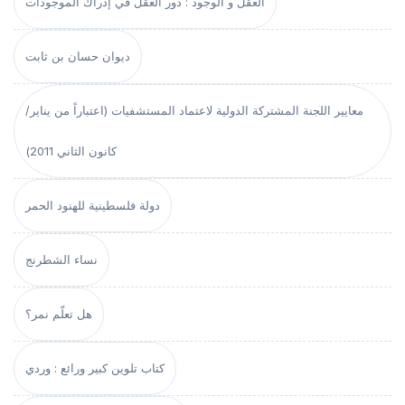
العقل و الوجود : دور العقل في إدراك الموجودات
ديوان حسان بن ثابت
معايير اللجنة المشتركة الدولية لاعتماد المستشفيات (اعتباراً من يناير/
كانون الثاني 2011)
دولة فلسطينية للهنود الحمر
نساء الشطرنج
هل تعلّم نمر؟
كتاب تلوين كبير ورائع : وردي