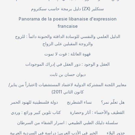
دليل برمجة حاسب سبكتروم (ZX) سنكلير
Panorama de la poesie libanaise d'expression
francaise
الدليل العلمي والنفسي للوسادة الدافئة والحنونة دائماً : للزوج
والزوجة المقبلين على الزواج
قهوة العائلة : قوت لا تموت
العقل و الوجود : دور العقل في إدراك الموجودات
ديوان حسان بن ثابت
معايير اللجنة المشتركة الدولية لاعتماد المستشفيات (اعتباراً من يناير/
كانون الثاني 2011)
هل تعلّم نمر؟
نساء الشطرنج
دولة فلسطينية للهنود الحمر
القطيف والأحساء : آثار وحضارة
كتاب تلوين كبير ورائع : وردي
سلسلة دليلك الطبي الطبيعي : اسرار الشفاء من السرطان
جذور البلاء
الخبر في الأدب العربي؛ دراسة في السردية العربية