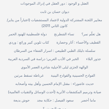
العقل و الوجود : دور العقل في إدراك الموجودات
ديوان حسان بن ثابت
معايير اللجنة المشتركة الدولية لاعتماد المستشفيات (اعتباراً من يناير/
كانون الثاني 2011)
هل تعلّم نمر؟
نساء الشطرنج
دولة فلسطينية للهنود الحمر
القطيف والأحساء : آثار وحضارة
كتاب تلوين كبير ورائع : وردي
سلسلة دليلك الطبي الطبيعي : اسرار الشفاء من السرطان
جذور البلاء
الخبر في الأدب العربي؛ دراسة في السردية العربية
الوالهة الحرَى ليلى الأخيلية شاعرة العصر الأموي
الفوادح الحسينية والقوادح البينية
غرناطة تسقط مرتين
حديث عاشوراء : مقتل الإمام الحسين وأهل بيته وأصحابه
صيانة وترميم المكتشفات الأثرية (أحدث الوسائل والتقنيات العالمية)
ماما أخضر
سعود الفيصل : حكاية مجد
حوش بديعة
من هو البحريني؟