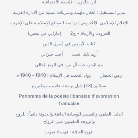
ابن خلدون - فلسفة الاجتماعية
مدير المستقبل : أفكار ملهمة وتمرينات عملية من الإدارة الغربية
الإعلام الإسلامي الإلكتروني : دراسة للمواقع الإسلامية على الإنترنت
الحروف والأرقام - ج2
إماراتي في نيجيريا
كتاب الأربعين في أصول الدين
أريد ذلك الحب
أحب جيراني
بدو البدو، حياة آل مرة في الربع الخالي
زمن الحصار
رواد التجديد في الإسلام : 1840 – 1940 م
دليل برمجة حاسب سبكتروم (ZX) سنكلير
Panorama de la poesie libanaise d'expression
francaise
الدليل العلمي والنفسي للوسادة الدافئة والحنونة دائماً : للزوج
والزوجة المقبلين على الزواج
قهوة العائلة : قوت لا تموت