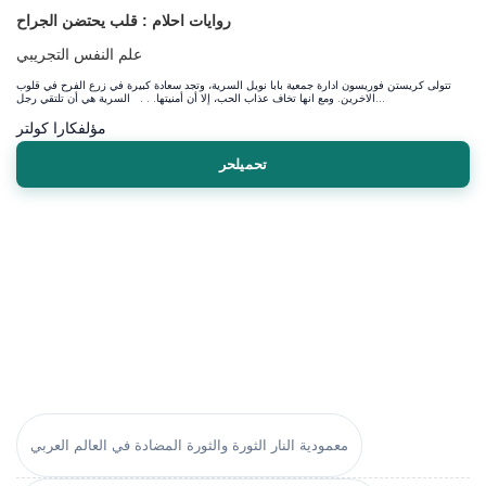
روايات احلام : قلب يحتضن الجراح
علم النفس التجريبي
تتولى كريستن فوريسون ادارة جمعية بابا نويل السرية، وتجد سعادة كبيرة في زرع الفرح في قلوب
الاخرين. ومع انها تخاف عذاب الحب، إلا أن أمنيتها. . . السرية هي أن تلتقي رجل...
مؤلف
كارا كولتر
تحميلحر
معمودية النار الثورة والثورة المضادة في العالم العربي