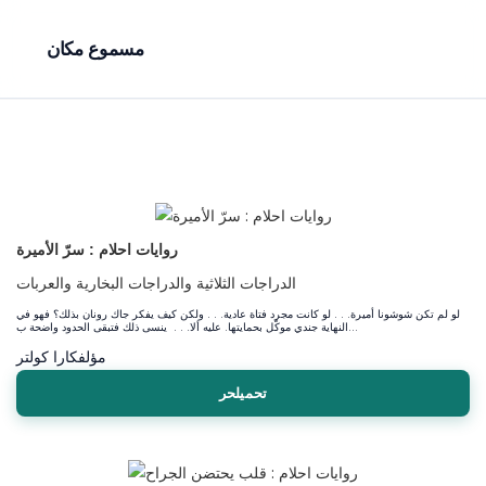
مسموع مكان
روايات احلام : سرّ الأميرة
الدراجات الثلاثية والدراجات البخارية والعربات
لو لم تكن شوشونا أميرة. . . لو كانت مجرد فتاة عادية. . . ولكن كيف يفكر جاك رونان بذلك؟ فهو في
النهاية جندي موكّل بحمايتها. عليه ألا. . . ينسى ذلك فتبقى الحدود واضحة ب...
مؤلف
كارا كولتر
تحميلحر