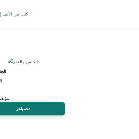
كتب من الألف إل
الج
ال
مؤلف
ك
تحميلحر