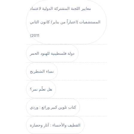
معايير اللجنة المشتركة الدولية لاعتماد
المستشفيات (اعتباراً من يناير/ كانون الثاني
2011)
دولة فلسطينية للهنود الحمر
نساء الشطرنج
هل تعلّم نمر؟
كتاب تلوين كبير ورائع : وردي
القطيف والأحساء : آثار وحضارة