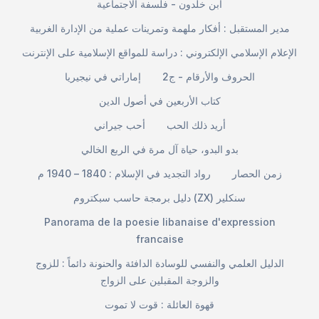
ابن خلدون - فلسفة الاجتماعية
مدير المستقبل : أفكار ملهمة وتمرينات عملية من الإدارة الغربية
الإعلام الإسلامي الإلكتروني : دراسة للمواقع الإسلامية على الإنترنت
الحروف والأرقام - ج2
إماراتي في نيجيريا
كتاب الأربعين في أصول الدين
أريد ذلك الحب
أحب جيراني
بدو البدو، حياة آل مرة في الربع الخالي
زمن الحصار
رواد التجديد في الإسلام : 1840 – 1940 م
دليل برمجة حاسب سبكتروم (ZX) سنكلير
Panorama de la poesie libanaise d'expression
francaise
الدليل العلمي والنفسي للوسادة الدافئة والحنونة دائماً : للزوج
والزوجة المقبلين على الزواج
قهوة العائلة : قوت لا تموت