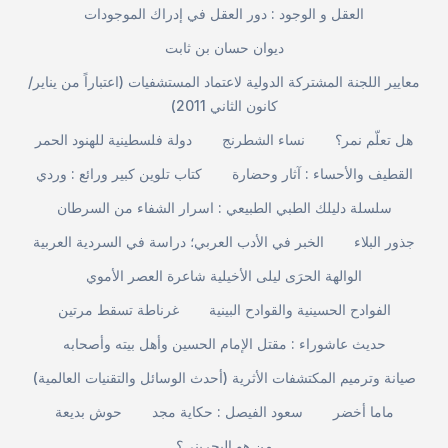
العقل و الوجود : دور العقل في إدراك الموجودات
ديوان حسان بن ثابت
معايير اللجنة المشتركة الدولية لاعتماد المستشفيات (اعتباراً من يناير/
كانون الثاني 2011)
هل تعلّم نمر؟
نساء الشطرنج
دولة فلسطينية للهنود الحمر
القطيف والأحساء : آثار وحضارة
كتاب تلوين كبير ورائع : وردي
سلسلة دليلك الطبي الطبيعي : اسرار الشفاء من السرطان
جذور البلاء
الخبر في الأدب العربي؛ دراسة في السردية العربية
الوالهة الحرَى ليلى الأخيلية شاعرة العصر الأموي
الفوادح الحسينية والقوادح البينية
غرناطة تسقط مرتين
حديث عاشوراء : مقتل الإمام الحسين وأهل بيته وأصحابه
صيانة وترميم المكتشفات الأثرية (أحدث الوسائل والتقنيات العالمية)
ماما أخضر
سعود الفيصل : حكاية مجد
حوش بديعة
من هو البحريني؟