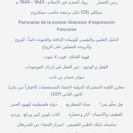
زمن الحصار
رواد التجديد في الإسلام : 1840 – 1940 م
دليل برمجة حاسب سبكتروم (ZX) سنكلير
Panorama de la poesie libanaise d'expression
francaise
الدليل العلمي والنفسي للوسادة الدافئة والحنونة دائماً : للزوج
والزوجة المقبلين على الزواج
قهوة العائلة : قوت لا تموت
العقل و الوجود : دور العقل في إدراك الموجودات
ديوان حسان بن ثابت
معايير اللجنة المشتركة الدولية لاعتماد المستشفيات (اعتباراً من يناير/
كانون الثاني 2011)
هل تعلّم نمر؟
نساء الشطرنج
دولة فلسطينية للهنود الحمر
القطيف والأحساء : آثار وحضارة
كتاب تلوين كبير ورائع : وردي
سلسلة دليلك الطبي الطبيعي : اسرار الشفاء من السرطان