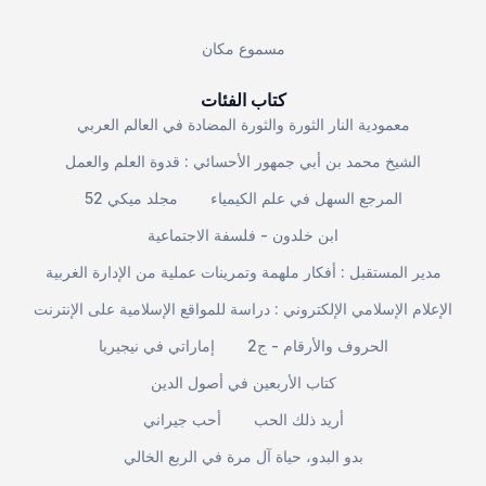
مسموع مكان
كتاب الفئات
معمودية النار الثورة والثورة المضادة في العالم العربي
الشيخ محمد بن أبي جمهور الأحسائي : قدوة العلم والعمل
المرجع السهل في علم الكيمياء
مجلد ميكي 52
ابن خلدون - فلسفة الاجتماعية
مدير المستقبل : أفكار ملهمة وتمرينات عملية من الإدارة الغربية
الإعلام الإسلامي الإلكتروني : دراسة للمواقع الإسلامية على الإنترنت
الحروف والأرقام - ج2
إماراتي في نيجيريا
كتاب الأربعين في أصول الدين
أريد ذلك الحب
أحب جيراني
بدو البدو، حياة آل مرة في الربع الخالي