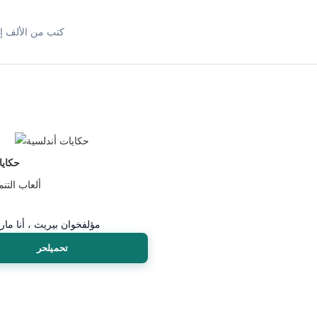
كتب من الألف إل
حكايا
ألعاب التنم
مؤلف
خوان بيريث ، أنا ماري
تحميلحر