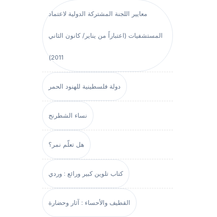
معايير اللجنة المشتركة الدولية لاعتماد
المستشفيات (اعتباراً من يناير/ كانون الثاني
2011)
دولة فلسطينية للهنود الحمر
نساء الشطرنج
هل تعلّم نمر؟
كتاب تلوين كبير ورائع : وردي
القطيف والأحساء : آثار وحضارة