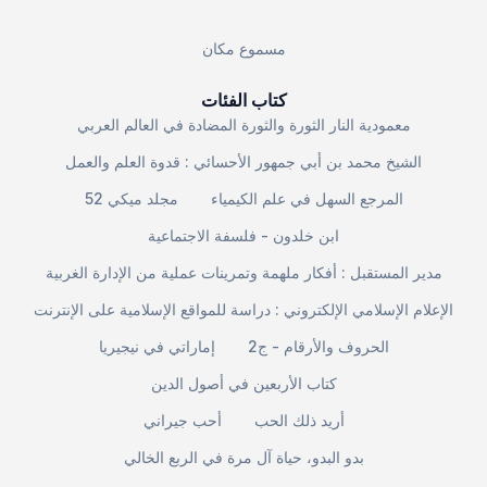
مسموع مكان
كتاب الفئات
معمودية النار الثورة والثورة المضادة في العالم العربي
الشيخ محمد بن أبي جمهور الأحسائي : قدوة العلم والعمل
المرجع السهل في علم الكيمياء
مجلد ميكي 52
ابن خلدون - فلسفة الاجتماعية
مدير المستقبل : أفكار ملهمة وتمرينات عملية من الإدارة الغربية
الإعلام الإسلامي الإلكتروني : دراسة للمواقع الإسلامية على الإنترنت
الحروف والأرقام - ج2
إماراتي في نيجيريا
كتاب الأربعين في أصول الدين
أريد ذلك الحب
أحب جيراني
بدو البدو، حياة آل مرة في الربع الخالي