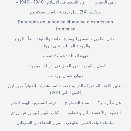
زمن الحصار
رواد التجديد في الإسلام : 1840 – 1940 م
دليل برمجة حاسب سبكتروم (ZX) سنكلير
Panorama de la poesie libanaise d'expression
francaise
الدليل العلمي والنفسي للوسادة الدافئة والحنونة دائماً : للزوج
والزوجة المقبلين على الزواج
قهوة العائلة : قوت لا تموت
العقل و الوجود : دور العقل في إدراك الموجودات
ديوان حسان بن ثابت
معايير اللجنة المشتركة الدولية لاعتماد المستشفيات (اعتباراً من يناير/
كانون الثاني 2011)
هل تعلّم نمر؟
نساء الشطرنج
دولة فلسطينية للهنود الحمر
القطيف والأحساء : آثار وحضارة
كتاب تلوين كبير ورائع : وردي
سلسلة دليلك الطبي الطبيعي : اسرار الشفاء من السرطان