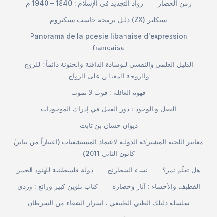
زمن الحصار
رواد التجديد في الإسلام : 1840 – 1940 م
دليل برمجة حاسب سبكتروم (ZX) سنكلير
Panorama de la poesie libanaise d'expression
francaise
الدليل العلمي والنفسي للوسادة الدافئة والحنونة دائماً : للزوج
والزوجة المقبلين على الزواج
قهوة العائلة : قوت لا تموت
العقل و الوجود : دور العقل في إدراك الموجودات
ديوان حسان بن ثابت
معايير اللجنة المشتركة الدولية لاعتماد المستشفيات (اعتباراً من يناير/
كانون الثاني 2011)
هل تعلّم نمر؟
نساء الشطرنج
دولة فلسطينية للهنود الحمر
القطيف والأحساء : آثار وحضارة
كتاب تلوين كبير ورائع : وردي
سلسلة دليلك الطبي الطبيعي : اسرار الشفاء من السرطان