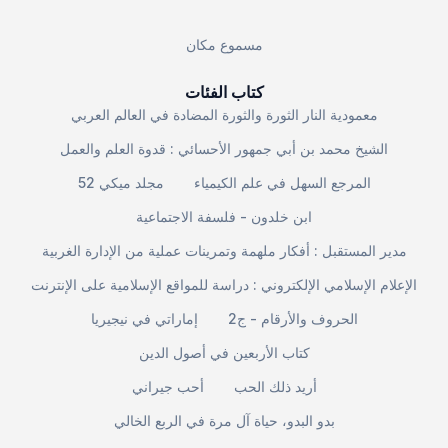
مسموع مكان
كتاب الفئات
معمودية النار الثورة والثورة المضادة في العالم العربي
الشيخ محمد بن أبي جمهور الأحسائي : قدوة العلم والعمل
المرجع السهل في علم الكيمياء
مجلد ميكي 52
ابن خلدون - فلسفة الاجتماعية
مدير المستقبل : أفكار ملهمة وتمرينات عملية من الإدارة الغربية
الإعلام الإسلامي الإلكتروني : دراسة للمواقع الإسلامية على الإنترنت
الحروف والأرقام - ج2
إماراتي في نيجيريا
كتاب الأربعين في أصول الدين
أريد ذلك الحب
أحب جيراني
بدو البدو، حياة آل مرة في الربع الخالي