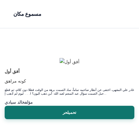
مسموع مكان
أفق أول
كونه مراهق
غادر علي المقهى، اختفى عن أنظار صاحبيه تماماً، ساد الصمت برهة من الوقت فظلا دون كلام، ثم قطع
حبل الصمت سؤال عبد المنعم لعبد الله: أين ذهب اليون؟ ا. . . ليوم لم أذهب إ...
مؤلف
خالد سيادي
تحميلحر