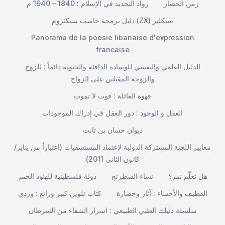
زمن الحصار
رواد التجديد في الإسلام : 1840 – 1940 م
دليل برمجة حاسب سبكتروم (ZX) سنكلير
Panorama de la poesie libanaise d'expression
francaise
الدليل العلمي والنفسي للوسادة الدافئة والحنونة دائماً : للزوج
والزوجة المقبلين على الزواج
قهوة العائلة : قوت لا تموت
العقل و الوجود : دور العقل في إدراك الموجودات
ديوان حسان بن ثابت
معايير اللجنة المشتركة الدولية لاعتماد المستشفيات (اعتباراً من يناير/
كانون الثاني 2011)
هل تعلّم نمر؟
نساء الشطرنج
دولة فلسطينية للهنود الحمر
القطيف والأحساء : آثار وحضارة
كتاب تلوين كبير ورائع : وردي
سلسلة دليلك الطبي الطبيعي : اسرار الشفاء من السرطان