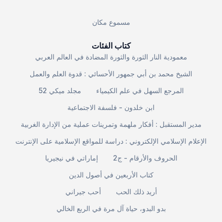
مسموع مكان
كتاب الفئات
معمودية النار الثورة والثورة المضادة في العالم العربي
الشيخ محمد بن أبي جمهور الأحسائي : قدوة العلم والعمل
المرجع السهل في علم الكيمياء
مجلد ميكي 52
ابن خلدون - فلسفة الاجتماعية
مدير المستقبل : أفكار ملهمة وتمرينات عملية من الإدارة الغربية
الإعلام الإسلامي الإلكتروني : دراسة للمواقع الإسلامية على الإنترنت
الحروف والأرقام - ج2
إماراتي في نيجيريا
كتاب الأربعين في أصول الدين
أريد ذلك الحب
أحب جيراني
بدو البدو، حياة آل مرة في الربع الخالي