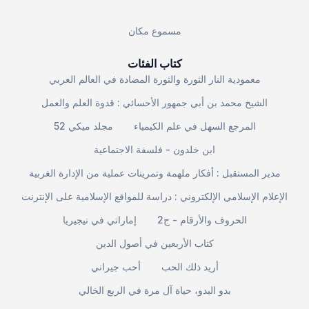
مسموع مكان
كتاب الفئات
معمودية النار الثورة والثورة المضادة في العالم العربي
الشيخ محمد بن أبي جمهور الأحسائي : قدوة العلم والعمل
المرجع السهل في علم الكيمياء
مجلد ميكي 52
ابن خلدون - فلسفة الاجتماعية
مدير المستقبل : أفكار ملهمة وتمرينات عملية من الإدارة الغربية
الإعلام الإسلامي الإلكتروني : دراسة للمواقع الإسلامية على الإنترنت
الحروف والأرقام - ج2
إماراتي في نيجيريا
كتاب الأربعين في أصول الدين
أريد ذلك الحب
أحب جيراني
بدو البدو، حياة آل مرة في الربع الخالي