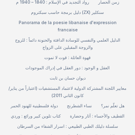
زمن الحصار
رواد التجديد في الإسلام : 1840 – 1940 م
دليل برمجة حاسب سبكتروم (ZX) سنكلير
Panorama de la poesie libanaise d'expression
francaise
الدليل العلمي والنفسي للوسادة الدافئة والحنونة دائماً : للزوج
والزوجة المقبلين على الزواج
قهوة العائلة : قوت لا تموت
العقل و الوجود : دور العقل في إدراك الموجودات
ديوان حسان بن ثابت
معايير اللجنة المشتركة الدولية لاعتماد المستشفيات (اعتباراً من يناير/
كانون الثاني 2011)
هل تعلّم نمر؟
نساء الشطرنج
دولة فلسطينية للهنود الحمر
القطيف والأحساء : آثار وحضارة
كتاب تلوين كبير ورائع : وردي
سلسلة دليلك الطبي الطبيعي : اسرار الشفاء من السرطان