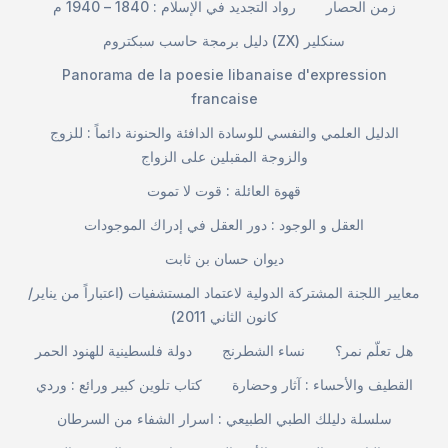
زمن الحصار
رواد التجديد في الإسلام : 1840 – 1940 م
دليل برمجة حاسب سبكتروم (ZX) سنكلير
Panorama de la poesie libanaise d'expression
francaise
الدليل العلمي والنفسي للوسادة الدافئة والحنونة دائماً : للزوج
والزوجة المقبلين على الزواج
قهوة العائلة : قوت لا تموت
العقل و الوجود : دور العقل في إدراك الموجودات
ديوان حسان بن ثابت
معايير اللجنة المشتركة الدولية لاعتماد المستشفيات (اعتباراً من يناير/
كانون الثاني 2011)
هل تعلّم نمر؟
نساء الشطرنج
دولة فلسطينية للهنود الحمر
القطيف والأحساء : آثار وحضارة
كتاب تلوين كبير ورائع : وردي
سلسلة دليلك الطبي الطبيعي : اسرار الشفاء من السرطان