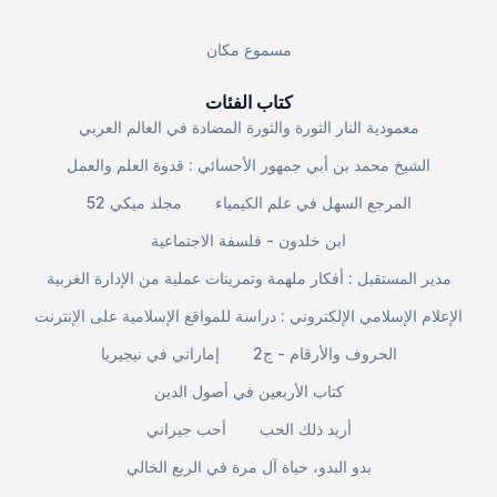
مسموع مكان
كتاب الفئات
معمودية النار الثورة والثورة المضادة في العالم العربي
الشيخ محمد بن أبي جمهور الأحسائي : قدوة العلم والعمل
المرجع السهل في علم الكيمياء
مجلد ميكي 52
ابن خلدون - فلسفة الاجتماعية
مدير المستقبل : أفكار ملهمة وتمرينات عملية من الإدارة الغربية
الإعلام الإسلامي الإلكتروني : دراسة للمواقع الإسلامية على الإنترنت
الحروف والأرقام - ج2
إماراتي في نيجيريا
كتاب الأربعين في أصول الدين
أريد ذلك الحب
أحب جيراني
بدو البدو، حياة آل مرة في الربع الخالي