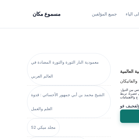
ى الياء
جميع المؤلفين
مسموع مكان
معمودية النار الثورة والثورة المضادة في
ة العالمية
العالم العربي
 والفاتيكان
افس بين الدول:
ي عصرنا، تربط
الشيخ محمد بن أبي جمهور الأحسائي : قدوة
لف
جيف فو
العلم والعمل
مجلد ميكي 52