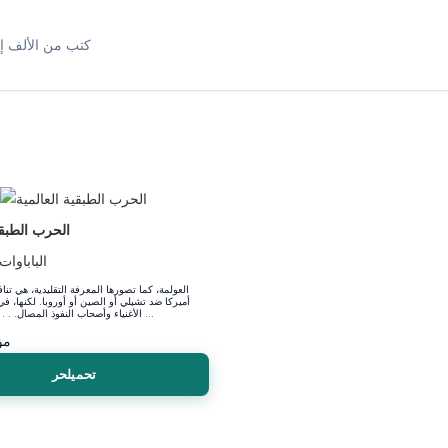
كتب من الألف إل
الحرب الطبقي
الباباوات
العولمة، كما تصورها المعرفة التقليدية، هي تن
أميركا ضد تشيلي أو الصين أو أوروبا. لكنها، ف
الأغنياء وأصحاب النفوذ المصال. . . ح والاهتمامات ...
مؤ
تحميلحر