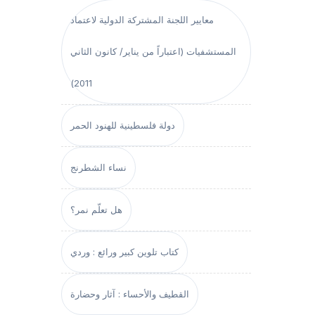
معايير اللجنة المشتركة الدولية لاعتماد
المستشفيات (اعتباراً من يناير/ كانون الثاني
2011)
دولة فلسطينية للهنود الحمر
نساء الشطرنج
هل تعلّم نمر؟
كتاب تلوين كبير ورائع : وردي
القطيف والأحساء : آثار وحضارة