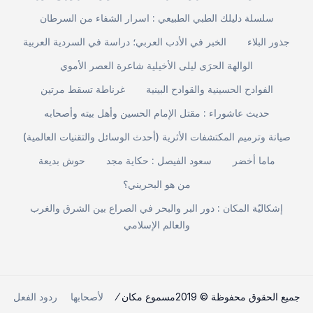
سلسلة دليلك الطبي الطبيعي : اسرار الشفاء من السرطان
جذور البلاء
الخبر في الأدب العربي؛ دراسة في السردية العربية
الوالهة الحرَى ليلى الأخيلية شاعرة العصر الأموي
الفوادح الحسينية والقوادح البينية
غرناطة تسقط مرتين
حديث عاشوراء : مقتل الإمام الحسين وأهل بيته وأصحابه
صيانة وترميم المكتشفات الأثرية (أحدث الوسائل والتقنيات العالمية)
ماما أخضر
سعود الفيصل : حكاية مجد
حوش بديعة
من هو البحريني؟
إشكاليّة المكان : دور البر والبحر في الصراع بين الشرق والغرب
والعالم الإسلامي
جميع الحقوق محفوظة © 2019مسموع مكان ⁄
لأصحابها
ردود الفعل