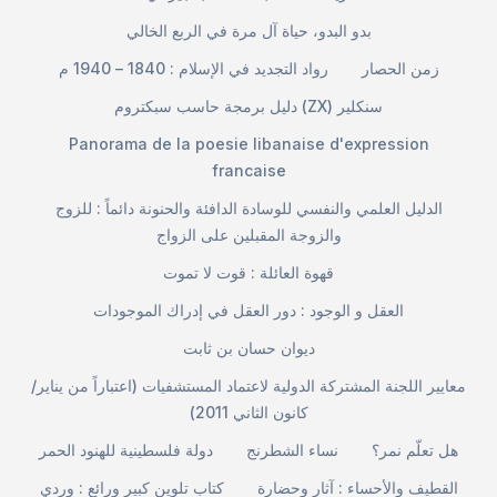
بدو البدو، حياة آل مرة في الربع الخالي
زمن الحصار
رواد التجديد في الإسلام : 1840 – 1940 م
دليل برمجة حاسب سبكتروم (ZX) سنكلير
Panorama de la poesie libanaise d'expression
francaise
الدليل العلمي والنفسي للوسادة الدافئة والحنونة دائماً : للزوج
والزوجة المقبلين على الزواج
قهوة العائلة : قوت لا تموت
العقل و الوجود : دور العقل في إدراك الموجودات
ديوان حسان بن ثابت
معايير اللجنة المشتركة الدولية لاعتماد المستشفيات (اعتباراً من يناير/
كانون الثاني 2011)
هل تعلّم نمر؟
نساء الشطرنج
دولة فلسطينية للهنود الحمر
القطيف والأحساء : آثار وحضارة
كتاب تلوين كبير ورائع : وردي