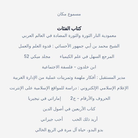
مسموع مكان
كتاب الفئات
معمودية النار الثورة والثورة المضادة في العالم العربي
الشيخ محمد بن أبي جمهور الأحسائي : قدوة العلم والعمل
المرجع السهل في علم الكيمياء
مجلد ميكي 52
ابن خلدون - فلسفة الاجتماعية
مدير المستقبل : أفكار ملهمة وتمرينات عملية من الإدارة الغربية
الإعلام الإسلامي الإلكتروني : دراسة للمواقع الإسلامية على الإنترنت
الحروف والأرقام - ج2
إماراتي في نيجيريا
كتاب الأربعين في أصول الدين
أريد ذلك الحب
أحب جيراني
بدو البدو، حياة آل مرة في الربع الخالي