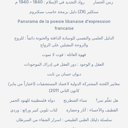
زمن الحصار
رواد التجديد في الإسلام : 1840 – 1940 م
دليل برمجة حاسب سبكتروم (ZX) سنكلير
Panorama de la poesie libanaise d'expression
francaise
الدليل العلمي والنفسي للوسادة الدافئة والحنونة دائماً : للزوج
والزوجة المقبلين على الزواج
قهوة العائلة : قوت لا تموت
العقل و الوجود : دور العقل في إدراك الموجودات
ديوان حسان بن ثابت
معايير اللجنة المشتركة الدولية لاعتماد المستشفيات (اعتباراً من يناير/
كانون الثاني 2011)
هل تعلّم نمر؟
نساء الشطرنج
دولة فلسطينية للهنود الحمر
القطيف والأحساء : آثار وحضارة
كتاب تلوين كبير ورائع : وردي
سلسلة دليلك الطبي الطبيعي : اسرار الشفاء من السرطان