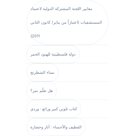
معايير اللجنة المشتركة الدولية لاعتماد
المستشفيات (اعتباراً من يناير/ كانون الثاني
2011)
دولة فلسطينية للهنود الحمر
نساء الشطرنج
هل تعلّم نمر؟
كتاب تلوين كبير ورائع : وردي
القطيف والأحساء : آثار وحضارة