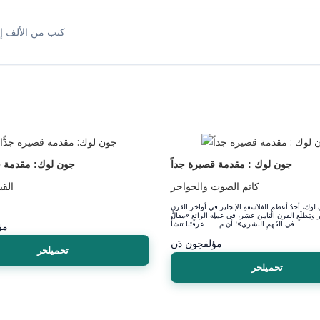
كتب من الألف إل
جون لوك : مقدمة قصيرة جداً
جون لوك: مقدمة قص
كاتم الصوت والحواجز
القي
وك، أحدُ أعظمِ الفلاسفةِ الإنجليز في أواخرِ القرنِ
مَطلَعِ القرن الثامن عشر، في عملِه الرائعِ «مقالٌ
في الفَهمِ البشري»؛ أن م. . . عرفَتَنا تنشأُ...
مؤ
مؤلف
جون دَن
تحميلحر
تحميلحر