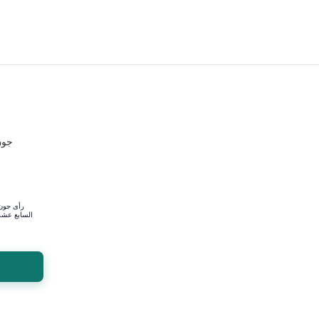
رأى جون ل
السابع عشر و