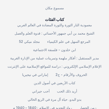
مسموع مكان
كتاب الفئات
معمودية النار الثورة والثورة المضادة في العالم العربي
الشيخ محمد بن أبي جمهور الأحسائي : قدوة العلم والعمل
المرجع السهل في علم الكيمياء
مجلد ميكي 52
ابن خلدون - فلسفة الاجتماعية
مدير المستقبل : أفكار ملهمة وتمرينات عملية من الإدارة الغربية
الإعلام الإسلامي الإلكتروني : دراسة للمواقع الإسلامية على الإنترنت
الحروف والأرقام - ج2
إماراتي في نيجيريا
كتاب الأربعين في أصول الدين
أريد ذلك الحب
أحب جيراني
بدو البدو، حياة آل مرة في الربع الخالي
زمن الحصار
رواد التجديد في الإسلام : 1840 – 1940 م