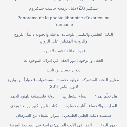
دليل برمجة حاسب سبكتروم (ZX) سنكلير
Panorama de la poesie libanaise d'expression
francaise
الدليل العلمي والنفسي للوسادة الدافئة والحنونة دائماً : للزوج
والزوجة المقبلين على الزواج
قهوة العائلة : قوت لا تموت
العقل و الوجود : دور العقل في إدراك الموجودات
ديوان حسان بن ثابت
معايير اللجنة المشتركة الدولية لاعتماد المستشفيات (اعتباراً من يناير/
كانون الثاني 2011)
هل تعلّم نمر؟
نساء الشطرنج
دولة فلسطينية للهنود الحمر
القطيف والأحساء : آثار وحضارة
كتاب تلوين كبير ورائع : وردي
سلسلة دليلك الطبي الطبيعي : اسرار الشفاء من السرطان
جذور البلاء
الخبر في الأدب العربي؛ دراسة في السردية العربية