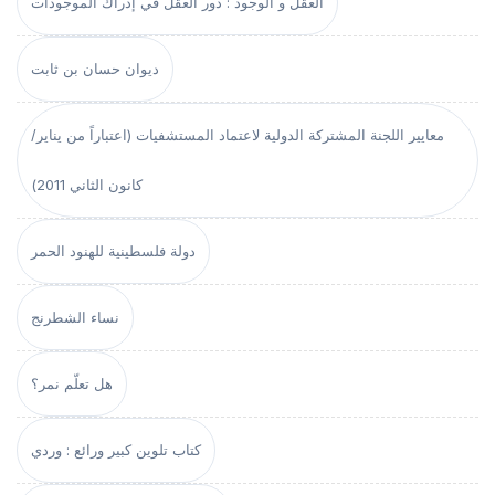
العقل و الوجود : دور العقل في إدراك الموجودات
ديوان حسان بن ثابت
معايير اللجنة المشتركة الدولية لاعتماد المستشفيات (اعتباراً من يناير/
كانون الثاني 2011)
دولة فلسطينية للهنود الحمر
نساء الشطرنج
هل تعلّم نمر؟
كتاب تلوين كبير ورائع : وردي