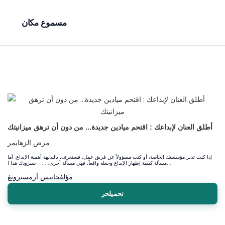
مسموع مكان
أطلق العنان لإبداعك : اقتحم ميادين جديدة... من دون أن ترهق ميزانيتك
مرض الزهايمر
إذا كنت تدير مؤسستك الخاصة، أو كنت مسؤولاً عن فريق عمل، فستعرف، بالبديهة أهمية الإبداع. أما
مسألة كيفية إظهار الإبداع وجعله واقعاً، فهي مسألة أخرى. . . . سيزودك هذا ا...
مؤلف
جانيس آرمسترونغ
تحميلحر