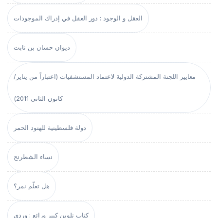
العقل و الوجود : دور العقل في إدراك الموجودات
ديوان حسان بن ثابت
معايير اللجنة المشتركة الدولية لاعتماد المستشفيات (اعتباراً من يناير/
كانون الثاني 2011)
دولة فلسطينية للهنود الحمر
نساء الشطرنج
هل تعلّم نمر؟
كتاب تلوين كبير ورائع : وردي