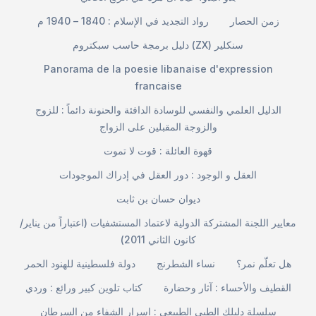
زمن الحصار
رواد التجديد في الإسلام : 1840 – 1940 م
دليل برمجة حاسب سبكتروم (ZX) سنكلير
Panorama de la poesie libanaise d'expression
francaise
الدليل العلمي والنفسي للوسادة الدافئة والحنونة دائماً : للزوج
والزوجة المقبلين على الزواج
قهوة العائلة : قوت لا تموت
العقل و الوجود : دور العقل في إدراك الموجودات
ديوان حسان بن ثابت
معايير اللجنة المشتركة الدولية لاعتماد المستشفيات (اعتباراً من يناير/
كانون الثاني 2011)
هل تعلّم نمر؟
نساء الشطرنج
دولة فلسطينية للهنود الحمر
القطيف والأحساء : آثار وحضارة
كتاب تلوين كبير ورائع : وردي
سلسلة دليلك الطبي الطبيعي : اسرار الشفاء من السرطان