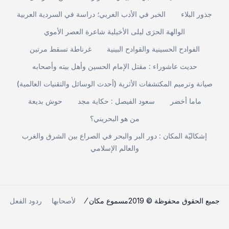
جذور البلاء
الخبر في الأدب العربي؛ دراسة في السردية العربية
الوالهة الحرَى ليلى الأخيلية شاعرة العصر الأموي
الفوادح الحسينية والقوادح البينية
غرناطة تسقط مرتين
حديث عاشوراء : مقتل الإمام الحسين وأهل بيته وأصحابه
صيانة وترميم المكتشفات الأثرية (أحدث الوسائل والتقنيات العالمية)
ماما أخضر
سعود الفيصل : حكاية مجد
حوش بديعة
من هو البحريني؟
إشكاليّة المكان : دور البر والبحر في الصراع بين الشرق والغرب
والعالم الإسلامي
جميع الحقوق محفوظة © 2019مسموع مكان ⁄
لأصحابها
ردود الفعل