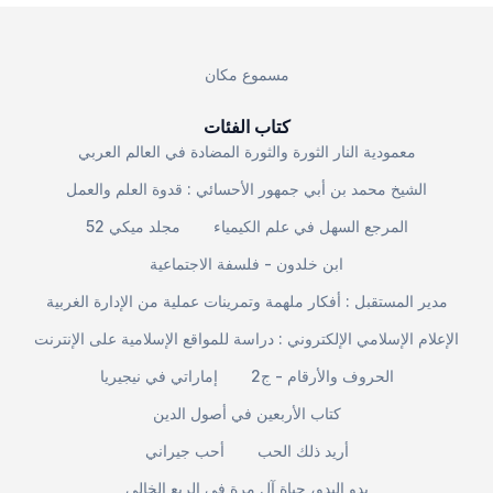
مسموع مكان
كتاب الفئات
معمودية النار الثورة والثورة المضادة في العالم العربي
الشيخ محمد بن أبي جمهور الأحسائي : قدوة العلم والعمل
المرجع السهل في علم الكيمياء
مجلد ميكي 52
ابن خلدون - فلسفة الاجتماعية
مدير المستقبل : أفكار ملهمة وتمرينات عملية من الإدارة الغربية
الإعلام الإسلامي الإلكتروني : دراسة للمواقع الإسلامية على الإنترنت
الحروف والأرقام - ج2
إماراتي في نيجيريا
كتاب الأربعين في أصول الدين
أريد ذلك الحب
أحب جيراني
بدو البدو، حياة آل مرة في الربع الخالي