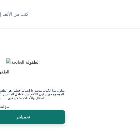
كتب من الألف إل
الطفو
يتناول مذا الكتاب موضو عا إنسانيا خطيرا هو الطفو
الموضوع حين يكون الكلام عن الأطفل الجانحين، ذ
الأطفال والأحداث يشكل قض. . . ية ومأساة تتطل...
مؤلف
ج
تحميلحر