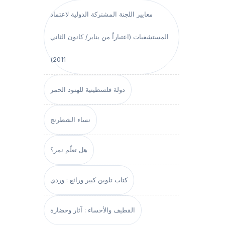
معايير اللجنة المشتركة الدولية لاعتماد
المستشفيات (اعتباراً من يناير/ كانون الثاني
2011)
دولة فلسطينية للهنود الحمر
نساء الشطرنج
هل تعلّم نمر؟
كتاب تلوين كبير ورائع : وردي
القطيف والأحساء : آثار وحضارة