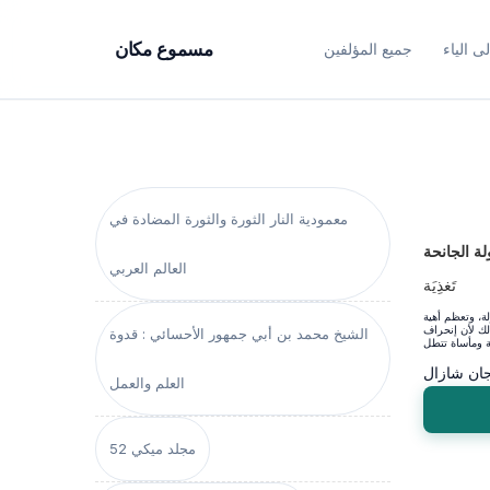
ى الياء
جميع المؤلفين
مسموع مكان
معمودية النار الثورة والثورة المضادة في
لة الجانحة
العالم العربي
تَغذِيَة
لة، وتعظم أهية
لك لأن إنحراف
الشيخ محمد بن أبي جمهور الأحسائي : قدوة
ان شازال
العلم والعمل
مجلد ميكي 52