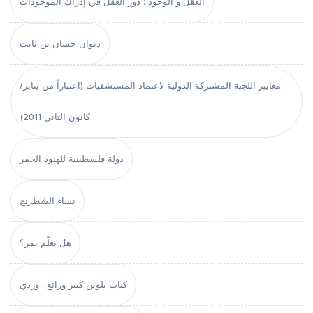
العقل و الوجود : دور العقل في إدراك الموجودات
ديوان حسان بن ثابت
معايير اللجنة المشتركة الدولية لاعتماد المستشفيات (اعتباراً من يناير/
كانون الثاني 2011)
دولة فلسطينية للهنود الحمر
نساء الشطرنج
هل تعلّم نمر؟
كتاب تلوين كبير ورائع : وردي