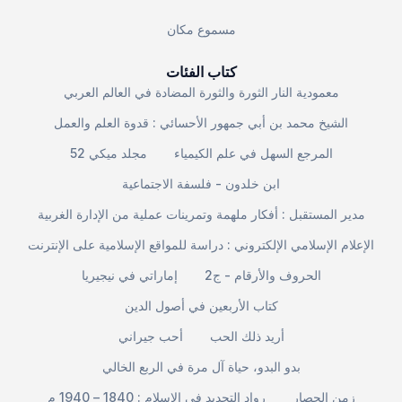
مسموع مكان
كتاب الفئات
معمودية النار الثورة والثورة المضادة في العالم العربي
الشيخ محمد بن أبي جمهور الأحسائي : قدوة العلم والعمل
المرجع السهل في علم الكيمياء
مجلد ميكي 52
ابن خلدون - فلسفة الاجتماعية
مدير المستقبل : أفكار ملهمة وتمرينات عملية من الإدارة الغربية
الإعلام الإسلامي الإلكتروني : دراسة للمواقع الإسلامية على الإنترنت
الحروف والأرقام - ج2
إماراتي في نيجيريا
كتاب الأربعين في أصول الدين
أريد ذلك الحب
أحب جيراني
بدو البدو، حياة آل مرة في الربع الخالي
زمن الحصار
رواد التجديد في الإسلام : 1840 – 1940 م