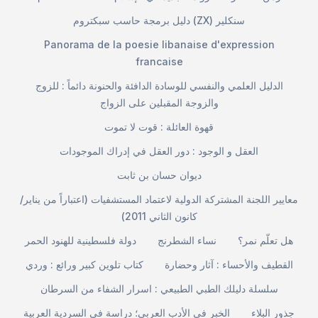
دليل برمجة حاسب سبكتروم (ZX) سنكلير
Panorama de la poesie libanaise d'expression
francaise
الدليل العلمي والنفسي للوسادة الدافئة والحنونة دائماً : للزوج
والزوجة المقبلين على الزواج
قهوة العائلة : قوت لا تموت
العقل و الوجود : دور العقل في إدراك الموجودات
ديوان حسان بن ثابت
معايير اللجنة المشتركة الدولية لاعتماد المستشفيات (اعتباراً من يناير/
كانون الثاني 2011)
هل تعلّم نمر؟
نساء الشطرنج
دولة فلسطينية للهنود الحمر
القطيف والأحساء : آثار وحضارة
كتاب تلوين كبير ورائع : وردي
سلسلة دليلك الطبي الطبيعي : اسرار الشفاء من السرطان
جذور البلاء
الخبر في الأدب العربي؛ دراسة في السردية العربية