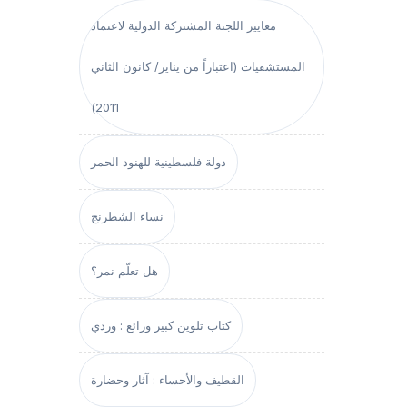
معايير اللجنة المشتركة الدولية لاعتماد
المستشفيات (اعتباراً من يناير/ كانون الثاني
2011)
دولة فلسطينية للهنود الحمر
نساء الشطرنج
هل تعلّم نمر؟
كتاب تلوين كبير ورائع : وردي
القطيف والأحساء : آثار وحضارة