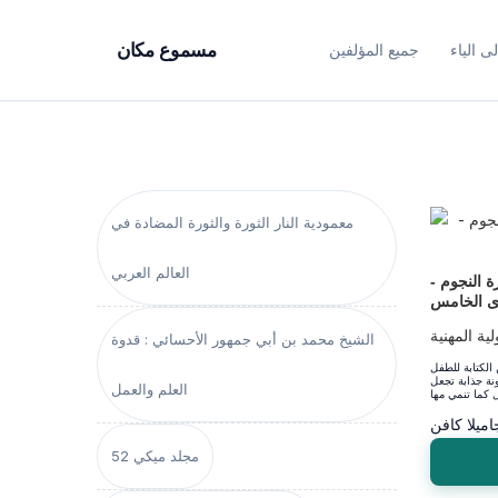
ى الياء
جميع المؤلفين
مسموع مكان
معمودية النار الثورة والثورة المضادة في
العالم العربي
ة النجوم -
ى الخامس
ية المهنية
الشيخ محمد بن أبي جمهور الأحسائي : قدوة
الكتابة للطفل
نة جذابة تجعل
العلم والعمل
اميلا كافن
مجلد ميكي 52