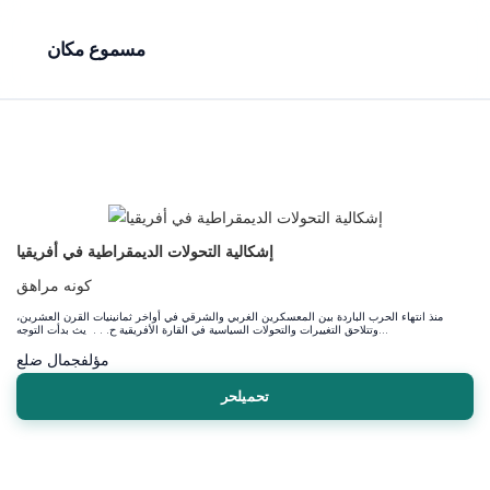
مسموع مكان
إشكالية التحولات الديمقراطية في أفريقيا
كونه مراهق
منذ انتهاء الحرب الباردة بين المعسكرين الغربي والشرقي في أواخر ثمانينيات القرن العشرين،
وتتلاحق التغييرات والتحولات السياسية في القارة الأفريقية ح. . . يث بدأت التوجه...
مؤلف
جمال ضلع
تحميلحر