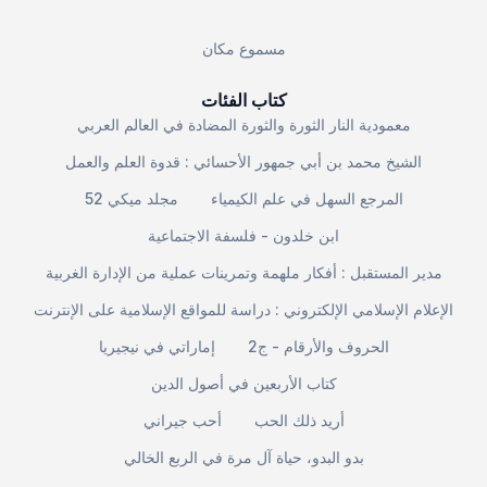
مسموع مكان
كتاب الفئات
معمودية النار الثورة والثورة المضادة في العالم العربي
الشيخ محمد بن أبي جمهور الأحسائي : قدوة العلم والعمل
المرجع السهل في علم الكيمياء
مجلد ميكي 52
ابن خلدون - فلسفة الاجتماعية
مدير المستقبل : أفكار ملهمة وتمرينات عملية من الإدارة الغربية
الإعلام الإسلامي الإلكتروني : دراسة للمواقع الإسلامية على الإنترنت
الحروف والأرقام - ج2
إماراتي في نيجيريا
كتاب الأربعين في أصول الدين
أريد ذلك الحب
أحب جيراني
بدو البدو، حياة آل مرة في الربع الخالي