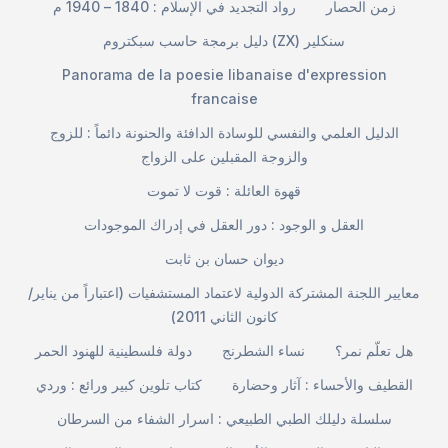
زمن الحصار
رواد التجديد في الإسلام : 1840 – 1940 م
دليل برمجة حاسب سبكتروم (ZX) سنكلير
Panorama de la poesie libanaise d'expression
francaise
الدليل العلمي والنفسي للوسادة الدافئة والحنونة دائماً : للزوج
والزوجة المقبلين على الزواج
قهوة العائلة : قوت لا تموت
العقل و الوجود : دور العقل في إدراك الموجودات
ديوان حسان بن ثابت
معايير اللجنة المشتركة الدولية لاعتماد المستشفيات (اعتباراً من يناير/
كانون الثاني 2011)
هل تعلّم نمر؟
نساء الشطرنج
دولة فلسطينية للهنود الحمر
القطيف والأحساء : آثار وحضارة
كتاب تلوين كبير ورائع : وردي
سلسلة دليلك الطبي الطبيعي : اسرار الشفاء من السرطان