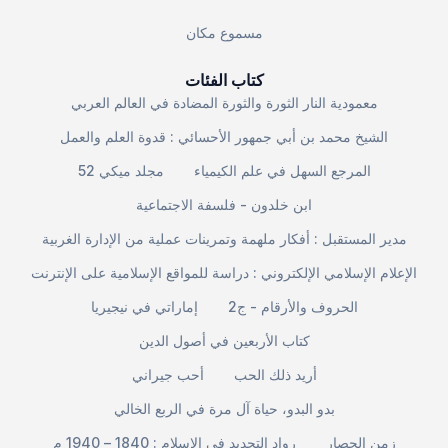
مسموع مكان
كتاب الفئات
معمودية النار الثورة والثورة المضادة في العالم العربي
الشيخ محمد بن أبي جمهور الأحسائي : قدوة العلم والعمل
المرجع السهل في علم الكيمياء
مجلد ميكي 52
ابن خلدون - فلسفة الاجتماعية
مدير المستقبل : أفكار ملهمة وتمرينات عملية من الإدارة الغربية
الإعلام الإسلامي الإلكتروني : دراسة للمواقع الإسلامية على الإنترنت
الحروف والأرقام - ج2
إماراتي في نيجيريا
كتاب الأربعين في أصول الدين
أريد ذلك الحب
أحب جيراني
بدو البدو، حياة آل مرة في الربع الخالي
زمن الحصار
رواد التجديد في الإسلام : 1840 – 1940 م