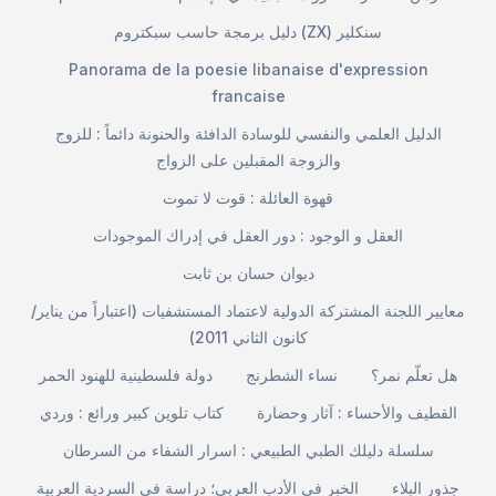
دليل برمجة حاسب سبكتروم (ZX) سنكلير
Panorama de la poesie libanaise d'expression
francaise
الدليل العلمي والنفسي للوسادة الدافئة والحنونة دائماً : للزوج
والزوجة المقبلين على الزواج
قهوة العائلة : قوت لا تموت
العقل و الوجود : دور العقل في إدراك الموجودات
ديوان حسان بن ثابت
معايير اللجنة المشتركة الدولية لاعتماد المستشفيات (اعتباراً من يناير/
كانون الثاني 2011)
هل تعلّم نمر؟
نساء الشطرنج
دولة فلسطينية للهنود الحمر
القطيف والأحساء : آثار وحضارة
كتاب تلوين كبير ورائع : وردي
سلسلة دليلك الطبي الطبيعي : اسرار الشفاء من السرطان
جذور البلاء
الخبر في الأدب العربي؛ دراسة في السردية العربية