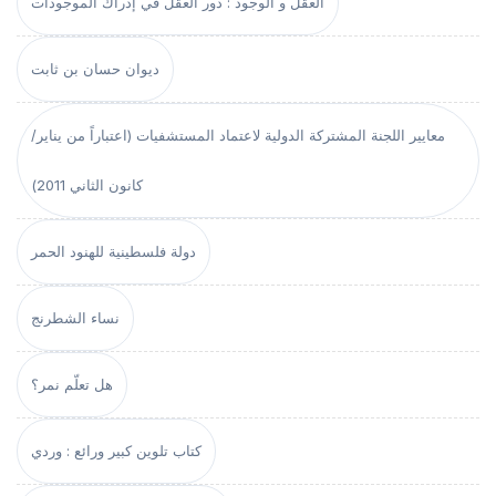
العقل و الوجود : دور العقل في إدراك الموجودات
ديوان حسان بن ثابت
معايير اللجنة المشتركة الدولية لاعتماد المستشفيات (اعتباراً من يناير/
كانون الثاني 2011)
دولة فلسطينية للهنود الحمر
نساء الشطرنج
هل تعلّم نمر؟
كتاب تلوين كبير ورائع : وردي