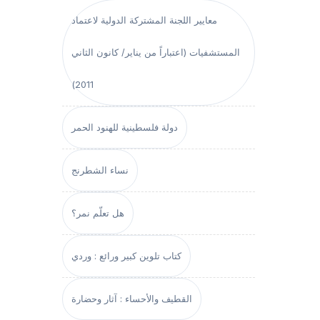
معايير اللجنة المشتركة الدولية لاعتماد
المستشفيات (اعتباراً من يناير/ كانون الثاني
2011)
دولة فلسطينية للهنود الحمر
نساء الشطرنج
هل تعلّم نمر؟
كتاب تلوين كبير ورائع : وردي
القطيف والأحساء : آثار وحضارة