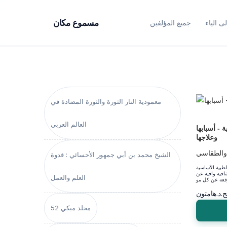
ى الياء
جميع المؤلفين
مسموع مكان
معمودية النار الثورة والثورة المضادة في
العالم العربي
ة - أسبابها
وعلاجها
 والطقاسي
الشيخ محمد بن أبي جمهور الأحسائي : قدوة
لطبية الأساسية
افية وافية عن
العلم والعمل
ج.د.هامتون
مجلد ميكي 52