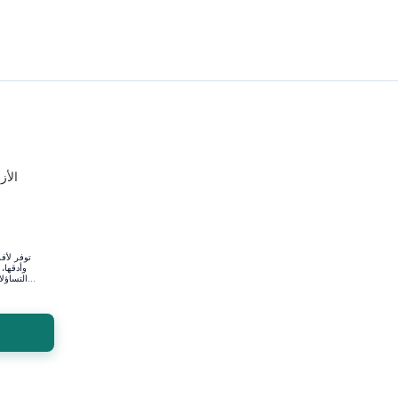
توفر لأفر
وأدقها،
التساؤلات التي تدور في الأذهان والم. . . توقعة عن كل مو...