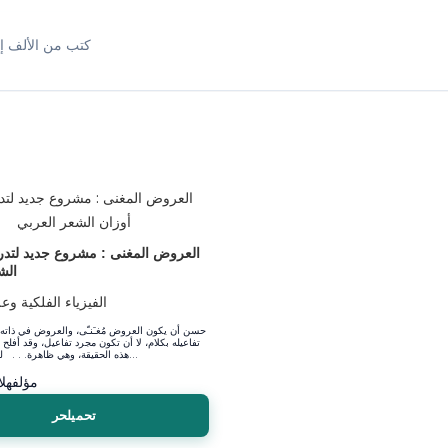
كتب من الألف إل
العروض المغنى : مشروع جديد لتد
الش
الفيزياء الفلكية وع
حسن أن يكون العروض مُغـَنـّى، والعروض في ذاته غن
تفاعيله بكلام، لا أن تكون مجرد تفاعيل، وقد أفلح
هذه الحقيقة، وهي ظاهرة. . . لمن ألقى السم...
مؤلف
هل
تحميلحر