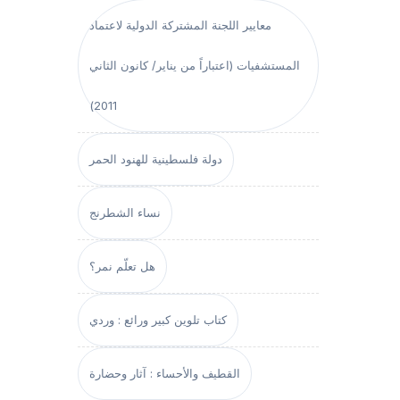
معايير اللجنة المشتركة الدولية لاعتماد
المستشفيات (اعتباراً من يناير/ كانون الثاني
2011)
دولة فلسطينية للهنود الحمر
نساء الشطرنج
هل تعلّم نمر؟
كتاب تلوين كبير ورائع : وردي
القطيف والأحساء : آثار وحضارة