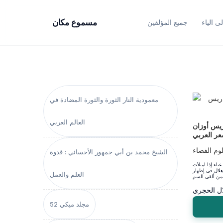
ى الياء
جميع المؤلفين
مسموع مكان
معمودية النار الثورة والثورة المضادة في
العالم العربي
ريس أوزان
عر العربي
لوم الفضاء
الشيخ محمد بن أبي جمهور الأحسائي : قدوة
اء إذا امتلأت
 هلال في إظهار
العلم والعمل
ال الحجري
مجلد ميكي 52