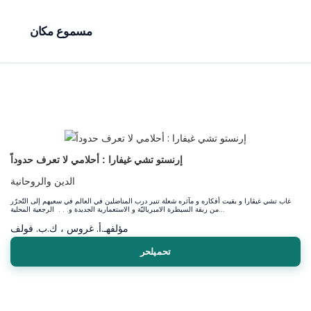
مسموع مكان
إرنستو تشي غيفارا : أحلامي لا تعرف حدوداً
الدين والروحانية
غاب تشي غيڤارا و بقيت أفكاره و مآثره شعلة تنير درب المناضلين في العالم في سعيهم إلى التّحرّر
من ربقة السيطرة الامبرياليّة و الاستعمارية الجديدة و. . . الرجعية المحلية...
مؤلف
هـ.أ. غروس ، ك.ب. فولف
تحميلحر