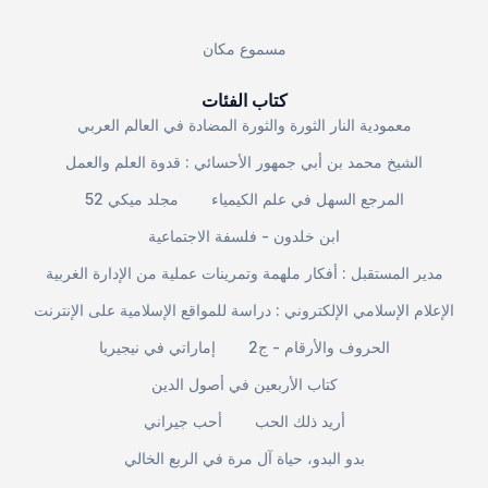
مسموع مكان
كتاب الفئات
معمودية النار الثورة والثورة المضادة في العالم العربي
الشيخ محمد بن أبي جمهور الأحسائي : قدوة العلم والعمل
المرجع السهل في علم الكيمياء
مجلد ميكي 52
ابن خلدون - فلسفة الاجتماعية
مدير المستقبل : أفكار ملهمة وتمرينات عملية من الإدارة الغربية
الإعلام الإسلامي الإلكتروني : دراسة للمواقع الإسلامية على الإنترنت
الحروف والأرقام - ج2
إماراتي في نيجيريا
كتاب الأربعين في أصول الدين
أريد ذلك الحب
أحب جيراني
بدو البدو، حياة آل مرة في الربع الخالي