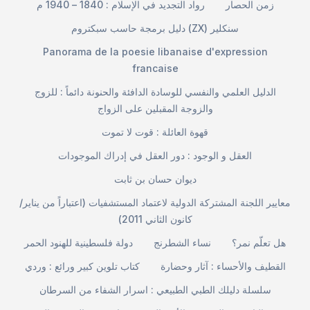
زمن الحصار
رواد التجديد في الإسلام : 1840 – 1940 م
دليل برمجة حاسب سبكتروم (ZX) سنكلير
Panorama de la poesie libanaise d'expression
francaise
الدليل العلمي والنفسي للوسادة الدافئة والحنونة دائماً : للزوج
والزوجة المقبلين على الزواج
قهوة العائلة : قوت لا تموت
العقل و الوجود : دور العقل في إدراك الموجودات
ديوان حسان بن ثابت
معايير اللجنة المشتركة الدولية لاعتماد المستشفيات (اعتباراً من يناير/
كانون الثاني 2011)
هل تعلّم نمر؟
نساء الشطرنج
دولة فلسطينية للهنود الحمر
القطيف والأحساء : آثار وحضارة
كتاب تلوين كبير ورائع : وردي
سلسلة دليلك الطبي الطبيعي : اسرار الشفاء من السرطان