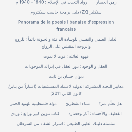
زمن الحصار
رواد التجديد في الإسلام : 1840 – 1940 م
دليل برمجة حاسب سبكتروم (ZX) سنكلير
Panorama de la poesie libanaise d'expression
francaise
الدليل العلمي والنفسي للوسادة الدافئة والحنونة دائماً : للزوج
والزوجة المقبلين على الزواج
قهوة العائلة : قوت لا تموت
العقل و الوجود : دور العقل في إدراك الموجودات
ديوان حسان بن ثابت
معايير اللجنة المشتركة الدولية لاعتماد المستشفيات (اعتباراً من يناير/
كانون الثاني 2011)
هل تعلّم نمر؟
نساء الشطرنج
دولة فلسطينية للهنود الحمر
القطيف والأحساء : آثار وحضارة
كتاب تلوين كبير ورائع : وردي
سلسلة دليلك الطبي الطبيعي : اسرار الشفاء من السرطان