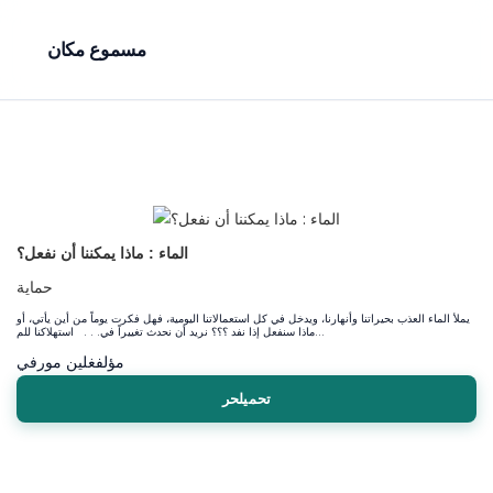
مسموع مكان
الماء : ماذا يمكننا أن نفعل؟
حماية
يملأ الماء العذب بحيراتنا وأنهارنا، ويدخل في كل استعمالاتنا اليومية، فهل فكرت يوماً من أين يأتي، أو
ماذا سنفعل إذا نفد ؟؟؟ نريد أن نحدث تغييراً في. . . استهلاكنا للم...
مؤلف
غلين مورفي
تحميلحر