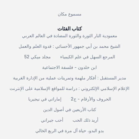
مسموع مكان
كتاب الفئات
معمودية النار الثورة والثورة المضادة في العالم العربي
الشيخ محمد بن أبي جمهور الأحسائي : قدوة العلم والعمل
المرجع السهل في علم الكيمياء
مجلد ميكي 52
ابن خلدون - فلسفة الاجتماعية
مدير المستقبل : أفكار ملهمة وتمرينات عملية من الإدارة الغربية
الإعلام الإسلامي الإلكتروني : دراسة للمواقع الإسلامية على الإنترنت
الحروف والأرقام - ج2
إماراتي في نيجيريا
كتاب الأربعين في أصول الدين
أريد ذلك الحب
أحب جيراني
بدو البدو، حياة آل مرة في الربع الخالي