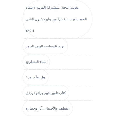
معايير اللجنة المشتركة الدولية لاعتماد
المستشفيات (اعتباراً من يناير/ كانون الثاني
2011)
دولة فلسطينية للهنود الحمر
نساء الشطرنج
هل تعلّم نمر؟
كتاب تلوين كبير ورائع : وردي
القطيف والأحساء : آثار وحضارة