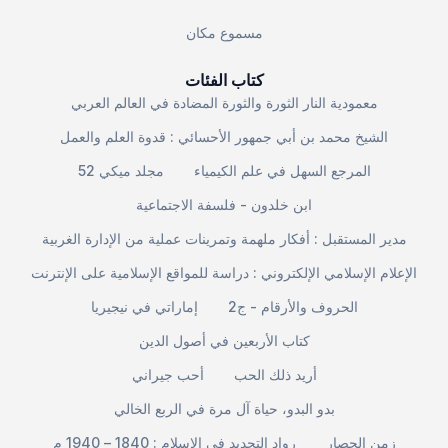
مسموع مكان
كتاب الفئات
معمودية النار الثورة والثورة المضادة في العالم العربي
الشيخ محمد بن أبي جمهور الأحسائي : قدوة العلم والعمل
المرجع السهل في علم الكيمياء
مجلد ميكي 52
ابن خلدون - فلسفة الاجتماعية
مدير المستقبل : أفكار ملهمة وتمرينات عملية من الإدارة الغربية
الإعلام الإسلامي الإلكتروني : دراسة للمواقع الإسلامية على الإنترنت
الحروف والأرقام - ج2
إماراتي في نيجيريا
كتاب الأربعين في أصول الدين
أريد ذلك الحب
أحب جيراني
بدو البدو، حياة آل مرة في الربع الخالي
زمن الحصار
رواد التجديد في الإسلام : 1840 – 1940 م