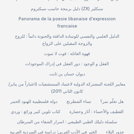
دليل برمجة حاسب سبكتروم (ZX) سنكلير
Panorama de la poesie libanaise d'expression
francaise
الدليل العلمي والنفسي للوسادة الدافئة والحنونة دائماً : للزوج
والزوجة المقبلين على الزواج
قهوة العائلة : قوت لا تموت
العقل و الوجود : دور العقل في إدراك الموجودات
ديوان حسان بن ثابت
معايير اللجنة المشتركة الدولية لاعتماد المستشفيات (اعتباراً من يناير/
كانون الثاني 2011)
هل تعلّم نمر؟
نساء الشطرنج
دولة فلسطينية للهنود الحمر
القطيف والأحساء : آثار وحضارة
كتاب تلوين كبير ورائع : وردي
سلسلة دليلك الطبي الطبيعي : اسرار الشفاء من السرطان
جذور البلاء
الخبر في الأدب العربي؛ دراسة في السردية العربية