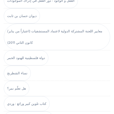
العقل و الوجود : دور العقل في إدراك الموجودات
ديوان حسان بن ثابت
معايير اللجنة المشتركة الدولية لاعتماد المستشفيات (اعتباراً من يناير/
كانون الثاني 2011)
دولة فلسطينية للهنود الحمر
نساء الشطرنج
هل تعلّم نمر؟
كتاب تلوين كبير ورائع : وردي