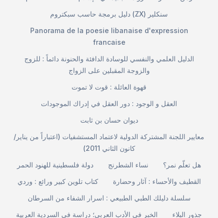
دليل برمجة حاسب سبكتروم (ZX) سنكلير
Panorama de la poesie libanaise d'expression
francaise
الدليل العلمي والنفسي للوسادة الدافئة والحنونة دائماً : للزوج
والزوجة المقبلين على الزواج
قهوة العائلة : قوت لا تموت
العقل و الوجود : دور العقل في إدراك الموجودات
ديوان حسان بن ثابت
معايير اللجنة المشتركة الدولية لاعتماد المستشفيات (اعتباراً من يناير/
كانون الثاني 2011)
هل تعلّم نمر؟
نساء الشطرنج
دولة فلسطينية للهنود الحمر
القطيف والأحساء : آثار وحضارة
كتاب تلوين كبير ورائع : وردي
سلسلة دليلك الطبي الطبيعي : اسرار الشفاء من السرطان
جذور البلاء
الخبر في الأدب العربي؛ دراسة في السردية العربية