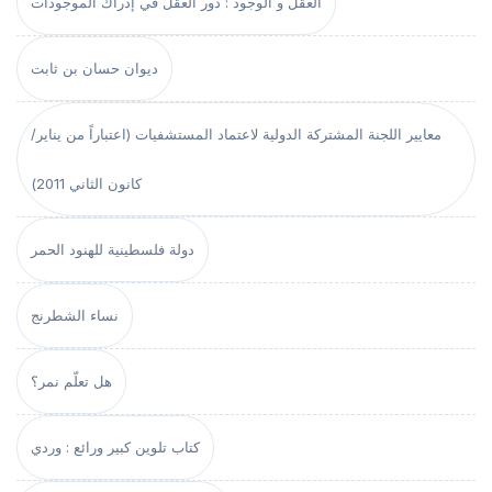
العقل و الوجود : دور العقل في إدراك الموجودات
ديوان حسان بن ثابت
معايير اللجنة المشتركة الدولية لاعتماد المستشفيات (اعتباراً من يناير/
كانون الثاني 2011)
دولة فلسطينية للهنود الحمر
نساء الشطرنج
هل تعلّم نمر؟
كتاب تلوين كبير ورائع : وردي