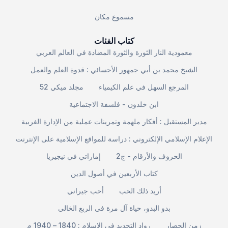
مسموع مكان
كتاب الفئات
معمودية النار الثورة والثورة المضادة في العالم العربي
الشيخ محمد بن أبي جمهور الأحسائي : قدوة العلم والعمل
المرجع السهل في علم الكيمياء
مجلد ميكي 52
ابن خلدون - فلسفة الاجتماعية
مدير المستقبل : أفكار ملهمة وتمرينات عملية من الإدارة الغربية
الإعلام الإسلامي الإلكتروني : دراسة للمواقع الإسلامية على الإنترنت
الحروف والأرقام - ج2
إماراتي في نيجيريا
كتاب الأربعين في أصول الدين
أريد ذلك الحب
أحب جيراني
بدو البدو، حياة آل مرة في الربع الخالي
زمن الحصار
رواد التجديد في الإسلام : 1840 – 1940 م