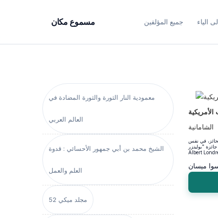
ى الياء
جميع المؤلفين
مسموع مكان
معمودية النار الثورة والثورة المضادة في
الأمريكية
العالم العربي
الشامانية
لحائز، في نفس
Politze" وعلى جائزة "ألبرت لوندر
الشيخ محمد بن أبي جمهور الأحسائي : قدوة
سوا ميسان
العلم والعمل
مجلد ميكي 52