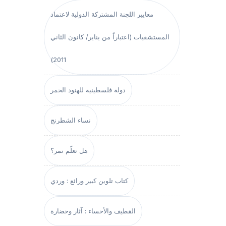
معايير اللجنة المشتركة الدولية لاعتماد
المستشفيات (اعتباراً من يناير/ كانون الثاني
2011)
دولة فلسطينية للهنود الحمر
نساء الشطرنج
هل تعلّم نمر؟
كتاب تلوين كبير ورائع : وردي
القطيف والأحساء : آثار وحضارة