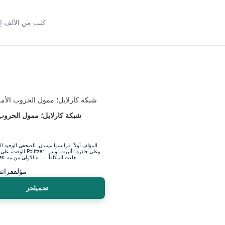
كتب من الألف إل
شبكة كارلايل؛ ممول الحروب 
المؤلف أولاً: فرانسوا ميسان، الصحفي الوحيد ا
الوقت، على جائزة "بوليتزر r
Albert Londres. جاءت المكافأ. . . ة الأولى من مه...
مؤلف
فران
تحميلحر