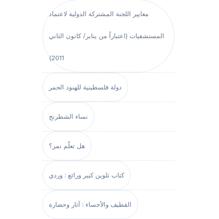
معايير اللجنة المشتركة الدولية لاعتماد
المستشفيات (اعتباراً من يناير/ كانون الثاني
2011)
دولة فلسطينية للهنود الحمر
نساء الشطرنج
هل تعلّم نمر؟
كتاب تلوين كبير ورائع : وردي
القطيف والأحساء : آثار وحضارة