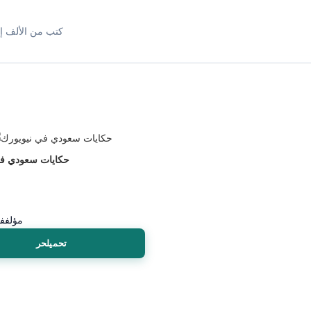
كتب من الألف إل
حكايات سعودي في
مؤلف
فا
تحميلحر