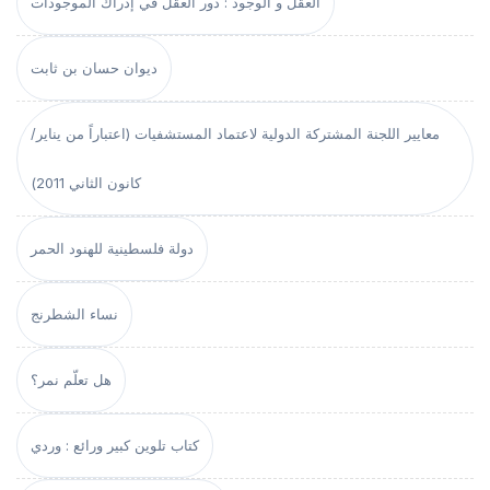
العقل و الوجود : دور العقل في إدراك الموجودات
ديوان حسان بن ثابت
معايير اللجنة المشتركة الدولية لاعتماد المستشفيات (اعتباراً من يناير/
كانون الثاني 2011)
دولة فلسطينية للهنود الحمر
نساء الشطرنج
هل تعلّم نمر؟
كتاب تلوين كبير ورائع : وردي