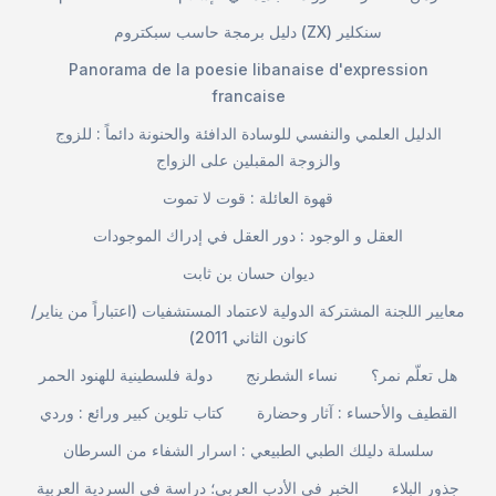
دليل برمجة حاسب سبكتروم (ZX) سنكلير
Panorama de la poesie libanaise d'expression
francaise
الدليل العلمي والنفسي للوسادة الدافئة والحنونة دائماً : للزوج
والزوجة المقبلين على الزواج
قهوة العائلة : قوت لا تموت
العقل و الوجود : دور العقل في إدراك الموجودات
ديوان حسان بن ثابت
معايير اللجنة المشتركة الدولية لاعتماد المستشفيات (اعتباراً من يناير/
كانون الثاني 2011)
هل تعلّم نمر؟
نساء الشطرنج
دولة فلسطينية للهنود الحمر
القطيف والأحساء : آثار وحضارة
كتاب تلوين كبير ورائع : وردي
سلسلة دليلك الطبي الطبيعي : اسرار الشفاء من السرطان
جذور البلاء
الخبر في الأدب العربي؛ دراسة في السردية العربية