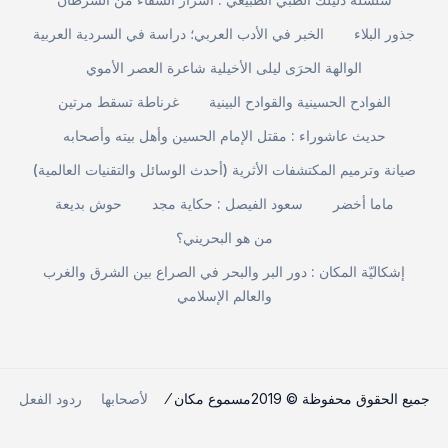
جذور البلاء
الخبر في الأدب العربي؛ دراسة في السردية العربية
الوالهة الحرَى ليلى الأخيلية شاعرة العصر الأموي
الفوادح الحسينية والقوادح البينية
غرناطة تسقط مرتين
حديث عاشوراء : مقتل الإمام الحسين وأهل بيته وأصحابه
صيانة وترميم المكتشفات الأثرية (أحدث الوسائل والتقنيات العالمية)
ماما أخضر
سعود الفيصل : حكاية مجد
حوش بديعة
من هو البحريني؟
إشكاليّة المكان : دور البر والبحر في الصراع بين الشرق والغرب
والعالم الإسلامي
جميع الحقوق محفوظة © 2019مسموع مكان ⁄
لأصحابها
ردود الفعل