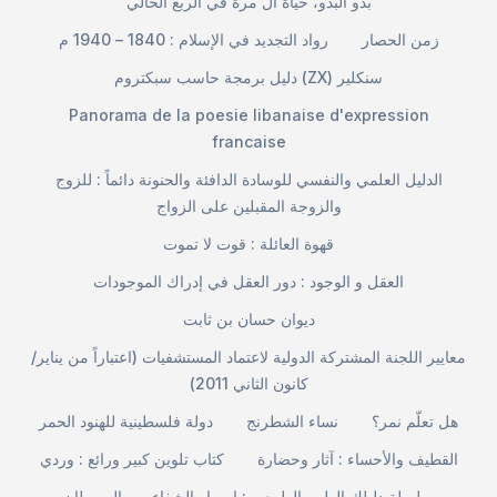
بدو البدو، حياة آل مرة في الربع الخالي
زمن الحصار
رواد التجديد في الإسلام : 1840 – 1940 م
دليل برمجة حاسب سبكتروم (ZX) سنكلير
Panorama de la poesie libanaise d'expression
francaise
الدليل العلمي والنفسي للوسادة الدافئة والحنونة دائماً : للزوج
والزوجة المقبلين على الزواج
قهوة العائلة : قوت لا تموت
العقل و الوجود : دور العقل في إدراك الموجودات
ديوان حسان بن ثابت
معايير اللجنة المشتركة الدولية لاعتماد المستشفيات (اعتباراً من يناير/
كانون الثاني 2011)
هل تعلّم نمر؟
نساء الشطرنج
دولة فلسطينية للهنود الحمر
القطيف والأحساء : آثار وحضارة
كتاب تلوين كبير ورائع : وردي
سلسلة دليلك الطبي الطبيعي : اسرار الشفاء من السرطان