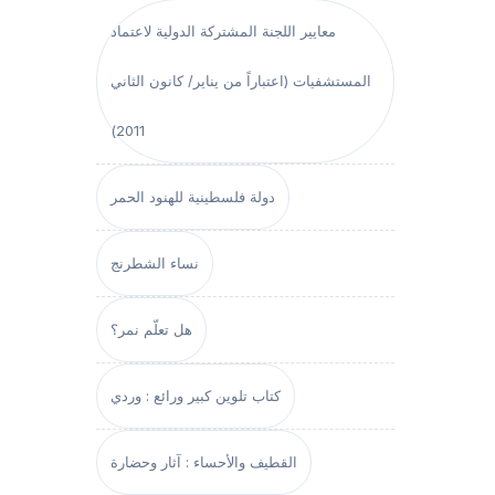
معايير اللجنة المشتركة الدولية لاعتماد
المستشفيات (اعتباراً من يناير/ كانون الثاني
2011)
دولة فلسطينية للهنود الحمر
نساء الشطرنج
هل تعلّم نمر؟
كتاب تلوين كبير ورائع : وردي
القطيف والأحساء : آثار وحضارة