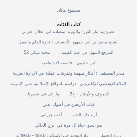
مسموع مكان
كتاب الفئات
معمودية النار الثورة والثورة المضادة في العالم العربي
الشيخ محمد بن أبي جمهور الأحسائي : قدوة العلم والعمل
المرجع السهل في علم الكيمياء
مجلد ميكي 52
ابن خلدون - فلسفة الاجتماعية
مدير المستقبل : أفكار ملهمة وتمرينات عملية من الإدارة الغربية
الإعلام الإسلامي الإلكتروني : دراسة للمواقع الإسلامية على الإنترنت
الحروف والأرقام - ج2
إماراتي في نيجيريا
كتاب الأربعين في أصول الدين
أريد ذلك الحب
أحب جيراني
بدو البدو، حياة آل مرة في الربع الخالي
زمن الحصار
رواد التجديد في الإسلام : 1840 – 1940 م