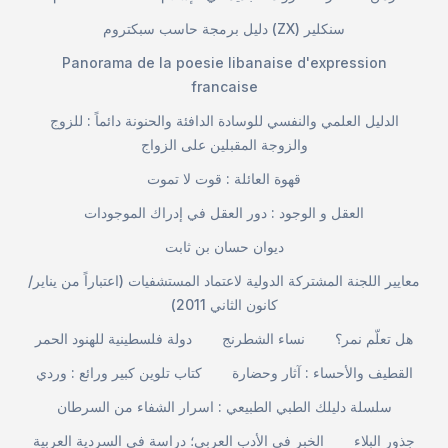
دليل برمجة حاسب سبكتروم (ZX) سنكلير
Panorama de la poesie libanaise d'expression
francaise
الدليل العلمي والنفسي للوسادة الدافئة والحنونة دائماً : للزوج
والزوجة المقبلين على الزواج
قهوة العائلة : قوت لا تموت
العقل و الوجود : دور العقل في إدراك الموجودات
ديوان حسان بن ثابت
معايير اللجنة المشتركة الدولية لاعتماد المستشفيات (اعتباراً من يناير/
كانون الثاني 2011)
هل تعلّم نمر؟
نساء الشطرنج
دولة فلسطينية للهنود الحمر
القطيف والأحساء : آثار وحضارة
كتاب تلوين كبير ورائع : وردي
سلسلة دليلك الطبي الطبيعي : اسرار الشفاء من السرطان
جذور البلاء
الخبر في الأدب العربي؛ دراسة في السردية العربية