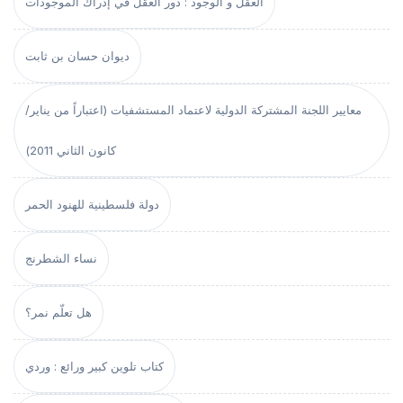
العقل و الوجود : دور العقل في إدراك الموجودات
ديوان حسان بن ثابت
معايير اللجنة المشتركة الدولية لاعتماد المستشفيات (اعتباراً من يناير/
كانون الثاني 2011)
دولة فلسطينية للهنود الحمر
نساء الشطرنج
هل تعلّم نمر؟
كتاب تلوين كبير ورائع : وردي