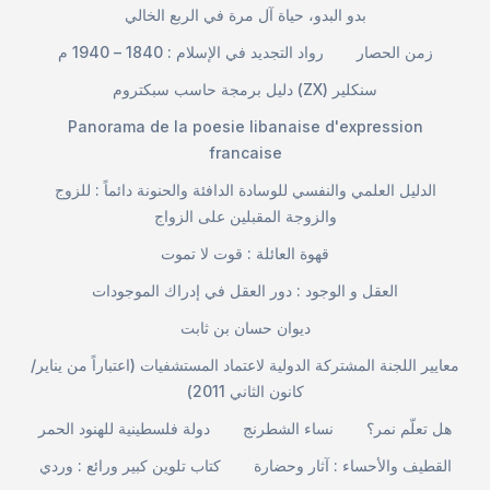
بدو البدو، حياة آل مرة في الربع الخالي
زمن الحصار
رواد التجديد في الإسلام : 1840 – 1940 م
دليل برمجة حاسب سبكتروم (ZX) سنكلير
Panorama de la poesie libanaise d'expression
francaise
الدليل العلمي والنفسي للوسادة الدافئة والحنونة دائماً : للزوج
والزوجة المقبلين على الزواج
قهوة العائلة : قوت لا تموت
العقل و الوجود : دور العقل في إدراك الموجودات
ديوان حسان بن ثابت
معايير اللجنة المشتركة الدولية لاعتماد المستشفيات (اعتباراً من يناير/
كانون الثاني 2011)
هل تعلّم نمر؟
نساء الشطرنج
دولة فلسطينية للهنود الحمر
القطيف والأحساء : آثار وحضارة
كتاب تلوين كبير ورائع : وردي