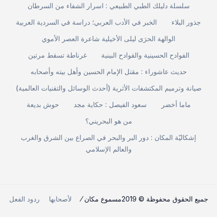
سلسلة دليلك الطبي الطبيعي : اسرار الشفاء من السرطان
جذور البلاء
الخبر في الأدب العربي؛ دراسة في السردية العربية
الوالهة الحرَى ليلى الأخيلية شاعرة العصر الأموي
الفوادح الحسينية والقوادح البينية
غرناطة تسقط مرتين
حديث عاشوراء : مقتل الإمام الحسين وأهل بيته وأصحابه
صيانة وترميم المكتشفات الأثرية (أحدث الوسائل والتقنيات العالمية)
ماما أخضر
سعود الفيصل : حكاية مجد
حوش بديعة
من هو البحريني؟
إشكاليّة المكان : دور البر والبحر في الصراع بين الشرق والغرب
والعالم الإسلامي
جميع الحقوق محفوظة © 2019مسموع مكان ⁄
لأصحابها
ردود الفعل