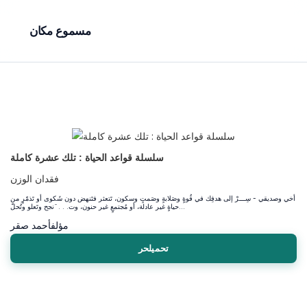
مسموع مكان
سلسلة قواعد الحياة : تلك عشرة كاملة
فقدان الوزن
أخي وصديقي - سِـــرْ إلى هدفِك في قُوةٍ وصَلابةٍ وصَمتٍ وسكون، تَتعثر فتَنهض دون شَكوى أو تَذمّرٍ من
حياةٍ غير عادلة، أو مُجتمعٍ غير حنون، وت. . . َنجح وتَعلو وتُحلّ...
مؤلف
أحمد صقر
تحميلحر