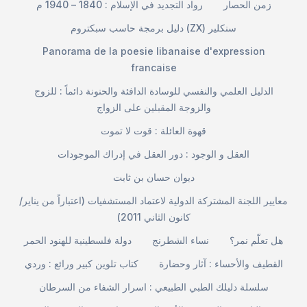
زمن الحصار
رواد التجديد في الإسلام : 1840 – 1940 م
دليل برمجة حاسب سبكتروم (ZX) سنكلير
Panorama de la poesie libanaise d'expression
francaise
الدليل العلمي والنفسي للوسادة الدافئة والحنونة دائماً : للزوج
والزوجة المقبلين على الزواج
قهوة العائلة : قوت لا تموت
العقل و الوجود : دور العقل في إدراك الموجودات
ديوان حسان بن ثابت
معايير اللجنة المشتركة الدولية لاعتماد المستشفيات (اعتباراً من يناير/
كانون الثاني 2011)
هل تعلّم نمر؟
نساء الشطرنج
دولة فلسطينية للهنود الحمر
القطيف والأحساء : آثار وحضارة
كتاب تلوين كبير ورائع : وردي
سلسلة دليلك الطبي الطبيعي : اسرار الشفاء من السرطان