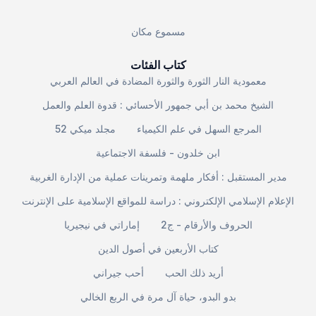
مسموع مكان
كتاب الفئات
معمودية النار الثورة والثورة المضادة في العالم العربي
الشيخ محمد بن أبي جمهور الأحسائي : قدوة العلم والعمل
المرجع السهل في علم الكيمياء
مجلد ميكي 52
ابن خلدون - فلسفة الاجتماعية
مدير المستقبل : أفكار ملهمة وتمرينات عملية من الإدارة الغربية
الإعلام الإسلامي الإلكتروني : دراسة للمواقع الإسلامية على الإنترنت
الحروف والأرقام - ج2
إماراتي في نيجيريا
كتاب الأربعين في أصول الدين
أريد ذلك الحب
أحب جيراني
بدو البدو، حياة آل مرة في الربع الخالي