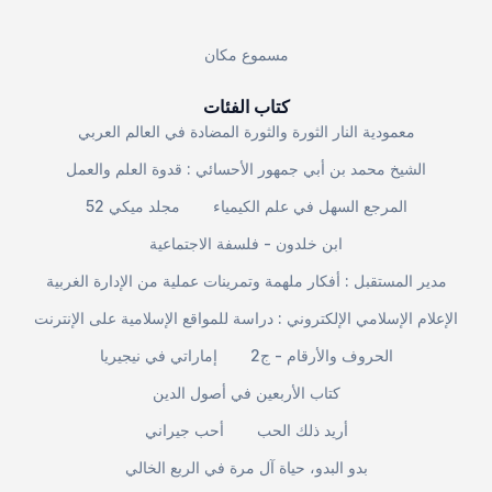
مسموع مكان
كتاب الفئات
معمودية النار الثورة والثورة المضادة في العالم العربي
الشيخ محمد بن أبي جمهور الأحسائي : قدوة العلم والعمل
المرجع السهل في علم الكيمياء
مجلد ميكي 52
ابن خلدون - فلسفة الاجتماعية
مدير المستقبل : أفكار ملهمة وتمرينات عملية من الإدارة الغربية
الإعلام الإسلامي الإلكتروني : دراسة للمواقع الإسلامية على الإنترنت
الحروف والأرقام - ج2
إماراتي في نيجيريا
كتاب الأربعين في أصول الدين
أريد ذلك الحب
أحب جيراني
بدو البدو، حياة آل مرة في الربع الخالي