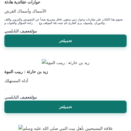
حوارات عقائدية هادئة
الأسماك وأسماك القرش
يحتوي هذا الكتاب على مقاربات وحوار ديني مذهبي عاقل وصريح بعيداً عن التشويش والتزوير واللف
والدوران. ولسوف يرى القارئ بأم عينه دقة الموقف وح. . . راجة السؤال والجواب و...
مؤلف
عفيف النابلسي
تحميلحر
زيد بن حارثة : ربيب النبوة
أدلة المستهلك
...
مؤلف
عفيف النابلسي
تحميلحر