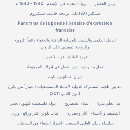
زمن الحصار
رواد التجديد في الإسلام : 1840 – 1940 م
دليل برمجة حاسب سبكتروم (ZX) سنكلير
Panorama de la poesie libanaise d'expression
francaise
الدليل العلمي والنفسي للوسادة الدافئة والحنونة دائماً : للزوج
والزوجة المقبلين على الزواج
قهوة العائلة : قوت لا تموت
العقل و الوجود : دور العقل في إدراك الموجودات
ديوان حسان بن ثابت
معايير اللجنة المشتركة الدولية لاعتماد المستشفيات (اعتباراً من يناير/
كانون الثاني 2011)
هل تعلّم نمر؟
نساء الشطرنج
دولة فلسطينية للهنود الحمر
القطيف والأحساء : آثار وحضارة
كتاب تلوين كبير ورائع : وردي
سلسلة دليلك الطبي الطبيعي : اسرار الشفاء من السرطان