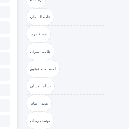
غادة السمان
مكتبة جرير
طالب عمران
أحمد خالد توفيق
بسام العسلي
مجدي صابر
يوسف زيدان