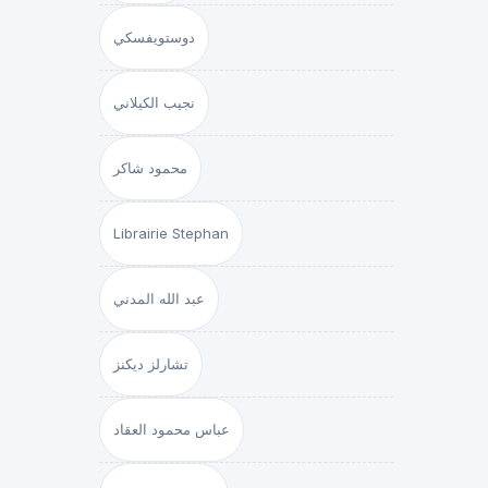
دوستويفسكي
نجيب الكيلاني
محمود شاكر
Librairie Stephan
عبد الله المدني
تشارلز ديكنز
عباس محمود العقاد