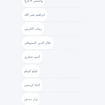
واسيني الأعرج
ابراهيم نصر الله
زينات الكرمي
جلال الدين السيوطي
أحمد حجازي
باولو كويلو
أجاثا كرستي
نزار دندش