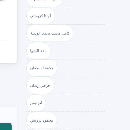
أجاثا كريستي
كامل محمد محمد عويضة
ناهد الشوا
مكتبة أسطفان
جرجي زيدان
أدونيس
محمود درويش