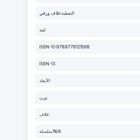
التغطية:
غلاف ورقي
لغة:
ISBN-10:
9789778121568
ISBN-13:
الأبعاد:
وزن:
غلاف:
N/A
سلسلة: