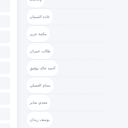
غادة السمان
مكتبة جرير
طالب عمران
أحمد خالد توفيق
بسام العسلي
مجدي صابر
يوسف زيدان