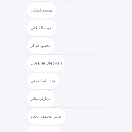
دوستويفسكي
نجيب الكيلاني
محمود شاكر
Librairie Stephan
عبد الله المدني
تشارلز ديكنز
عباس محمود العقاد