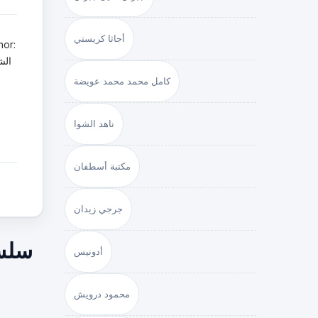
أجاثا كريستي
كامل محمد محمد عويضة
ناهد الشوا
مكتبة أسطفان
جرجي زيدان
سلسل
أدونيس
محمود درويش