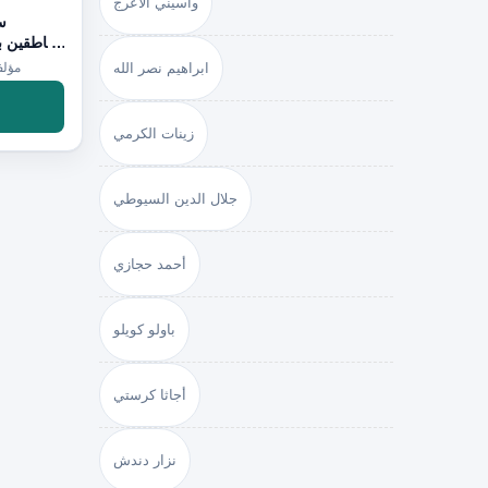
واسيني الأعرج
سل
الناطقين ب
ابراهيم نصر الله
مؤلف
زينات الكرمي
جلال الدين السيوطي
أحمد حجازي
باولو كويلو
أجاثا كرستي
نزار دندش