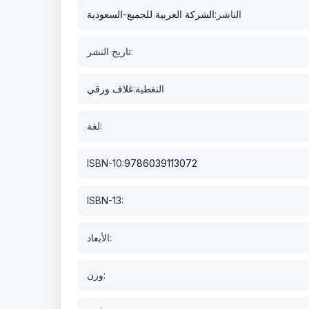
الناشر:
الشركة العربية للجميع-السعودية
تاريخ النشر:
التغطية:
غلاف ورقي
لغة:
ISBN-10:
9786039113072
ISBN-13:
الأبعاد:
وزن: