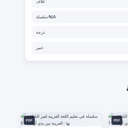
غلاف:
N/A
سلسلة:
درجة:
عمر:
PDF
PDF