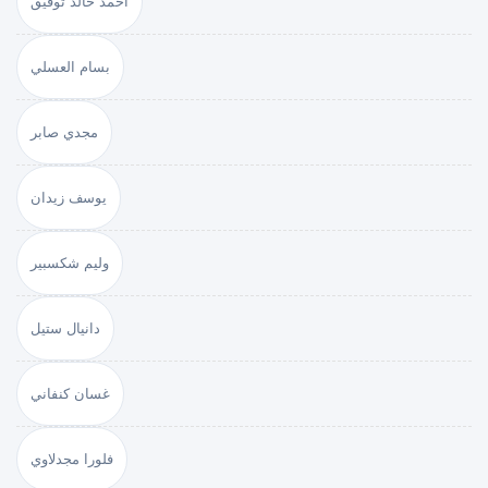
أحمد خالد توفيق
بسام العسلي
مجدي صابر
يوسف زيدان
وليم شكسبير
دانيال ستيل
غسان كنفاني
فلورا مجدلاوي