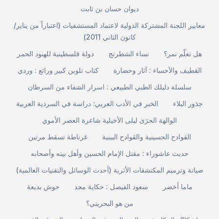
ديوان حسان بن ثابت
معايير اللجنة المشتركة الدولية لاعتماد المستشفيات (اعتباراً من يناير/
كانون الثاني 2011)
هل تعلّم نمر؟
نساء الشطرنج
دولة فلسطينية للهنود الحمر
القطيف والأحساء : آثار وحضارة
كتاب تلوين كبير ورائع : وردي
سلسلة دليلك الطبي الطبيعي : اسرار الشفاء من السرطان
جذور البلاء
الخبر في الأدب العربي؛ دراسة في السردية العربية
الوالهة الحرَى ليلى الأخيلية شاعرة العصر الأموي
الفوادح الحسينية والقوادح البينية
غرناطة تسقط مرتين
حديث عاشوراء : مقتل الإمام الحسين وأهل بيته وأصحابه
صيانة وترميم المكتشفات الأثرية (أحدث الوسائل والتقنيات العالمية)
ماما أخضر
سعود الفيصل : حكاية مجد
حوش بديعة
من هو البحريني؟