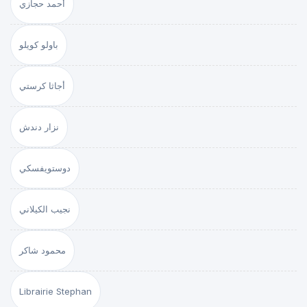
أحمد حجازي
باولو كويلو
أجاثا كرستي
نزار دندش
دوستويفسكي
نجيب الكيلاني
محمود شاكر
Librairie Stephan