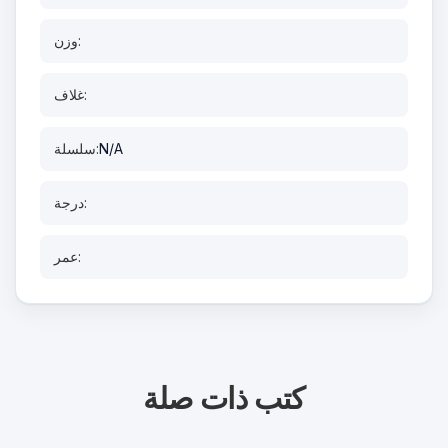
وزن:
غلاف:
N/A
سلسلة:
درجة:
عمر:
كتب ذات صلة