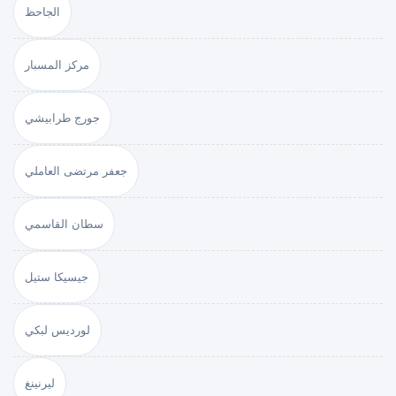
الجاحظ
مركز المسبار
جورج طرابيشي
جعفر مرتضى العاملي
سطان القاسمي
جيسيكا ستيل
لورديس لبكي
ليرنينغ