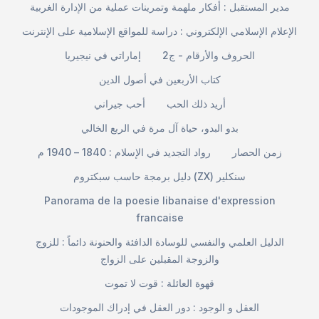
مدير المستقبل : أفكار ملهمة وتمرينات عملية من الإدارة الغربية
الإعلام الإسلامي الإلكتروني : دراسة للمواقع الإسلامية على الإنترنت
الحروف والأرقام - ج2
إماراتي في نيجيريا
كتاب الأربعين في أصول الدين
أريد ذلك الحب
أحب جيراني
بدو البدو، حياة آل مرة في الربع الخالي
زمن الحصار
رواد التجديد في الإسلام : 1840 – 1940 م
دليل برمجة حاسب سبكتروم (ZX) سنكلير
Panorama de la poesie libanaise d'expression
francaise
الدليل العلمي والنفسي للوسادة الدافئة والحنونة دائماً : للزوج
والزوجة المقبلين على الزواج
قهوة العائلة : قوت لا تموت
العقل و الوجود : دور العقل في إدراك الموجودات