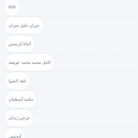
N/A
جبران خليل جبران
أجاثا كريستي
كامل محمد محمد عويضة
ناهد الشوا
مكتبة أسطفان
جرجي زيدان
أدونيس