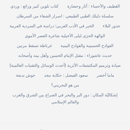
القطيف والأحساء : آثار وحضارة
كتاب تلوين كبير ورائع : وردي
سلسلة دليلك الطبي الطبيعي : اسرار الشفاء من السرطان
جذور البلاء
الخبر في الأدب العربي؛ دراسة في السردية العربية
الوالهة الحرَى ليلى الأخيلية شاعرة العصر الأموي
الفوادح الحسينية والقوادح البينية
غرناطة تسقط مرتين
حديث عاشوراء : مقتل الإمام الحسين وأهل بيته وأصحابه
صيانة وترميم المكتشفات الأثرية (أحدث الوسائل والتقنيات العالمية)
ماما أخضر
سعود الفيصل : حكاية مجد
حوش بديعة
من هو البحريني؟
إشكاليّة المكان : دور البر والبحر في الصراع بين الشرق والغرب
والعالم الإسلامي