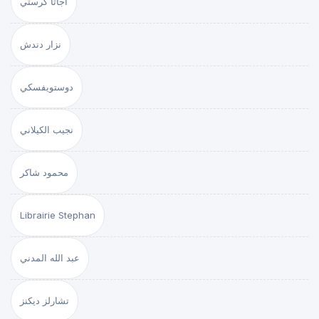
أجاثا كرستي
نزار دندش
دوستويفسكي
نجيب الكيلاني
محمود شاكر
Librairie Stephan
عبد الله المدني
تشارلز ديكنز