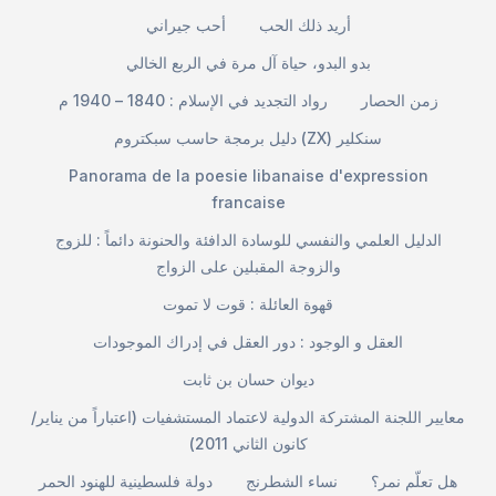
أريد ذلك الحب
أحب جيراني
بدو البدو، حياة آل مرة في الربع الخالي
زمن الحصار
رواد التجديد في الإسلام : 1840 – 1940 م
دليل برمجة حاسب سبكتروم (ZX) سنكلير
Panorama de la poesie libanaise d'expression
francaise
الدليل العلمي والنفسي للوسادة الدافئة والحنونة دائماً : للزوج
والزوجة المقبلين على الزواج
قهوة العائلة : قوت لا تموت
العقل و الوجود : دور العقل في إدراك الموجودات
ديوان حسان بن ثابت
معايير اللجنة المشتركة الدولية لاعتماد المستشفيات (اعتباراً من يناير/
كانون الثاني 2011)
هل تعلّم نمر؟
نساء الشطرنج
دولة فلسطينية للهنود الحمر