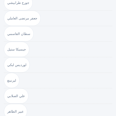
جورج طرابيشي
جعفر مرتضى العاملي
سطان القاسمي
جيسيكا ستيل
لورديس لبكي
ليرنينغ
علي الصلابي
عبير الطاهر