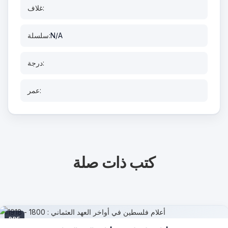
غلاف:
N/A
سلسلة:
درجة:
عمر:
كتب ذات صلة
PDF